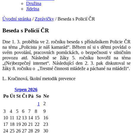
Družina
Jídelna
Úvodní stránka
/
Zprávičky
/
Beseda s Policií ČR
Beseda s Policií ČR
Dne 1. 3. proběhla ve 2. ročníku beseda s příslušníkem Policie ČR
na téma „Policista je náš kamarád“. Během ní si s dětmi povídal o
svém povolání, pracovních pomůckách, o bezpečnosti v silničním
provozu atd. Následně se žáky 5. ročníku hovořil na téma
„(Ne)bezpečný internet“. Následující den 2. 3. pak diskutoval se
žáky 8. ročníku o „Trestné činnosti mládeže a páchané na mládeži“.
L. Kračinová, školní metodik prevence
Srpen
2026
Po
Út
St
Čt
Pá
So
Ne
2
1
3
4
5
6
7
8
9
10
11
12
13
14
15
16
17
18
19
20
21
22
23
24
25
26
27
28
29
30