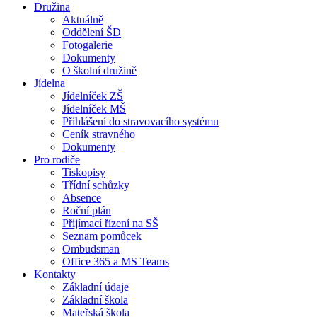
Družina
Aktuálně
Oddělení ŠD
Fotogalerie
Dokumenty
O školní družině
Jídelna
Jídelníček ZŠ
Jídelníček MŠ
Přihlášení do stravovacího systému
Ceník stravného
Dokumenty
Pro rodiče
Tiskopisy
Třídní schůzky
Absence
Roční plán
Přijímací řízení na SŠ
Seznam pomůcek
Ombudsman
Office 365 a MS Teams
Kontakty
Základní údaje
Základní škola
Mateřská škola