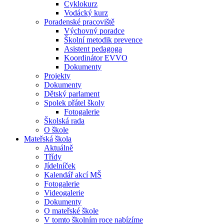
Cyklokurz
Vodácký kurz
Poradenské pracoviště
Výchovný poradce
Školní metodik prevence
Asistent pedagoga
Koordinátor EVVO
Dokumenty
Projekty
Dokumenty
Dětský parlament
Spolek přátel školy
Fotogalerie
Školská rada
O škole
Mateřská škola
Aktuálně
Třídy
Jídelníček
Kalendář akcí MŠ
Fotogalerie
Videogalerie
Dokumenty
O mateřské škole
V tomto školním roce nabízíme