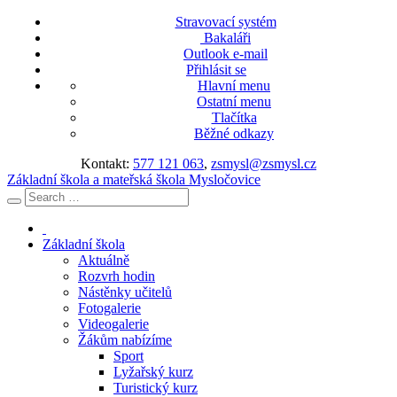
Stravovací systém
Bakaláři
Outlook e-mail
Přihlásit se
Hlavní menu
Ostatní menu
Tlačítka
Běžné odkazy
Kontakt:
577 121 063
,
zsmysl@zsmysl.cz
Základní škola a mateřská škola Mysločovice
Základní škola
Aktuálně
Rozvrh hodin
Nástěnky učitelů
Fotogalerie
Videogalerie
Žákům nabízíme
Sport
Lyžařský kurz
Turistický kurz