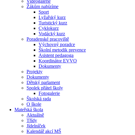
Videogalerie
Žákům nabízíme
Sport
Lyžařský kurz
Turistický kurz
Cyklokurz
Vodácký kurz
Poradenské pracoviště
Výchovný poradce
Školní metodik prevence
Asistent pedagoga
Koordinátor EVVO
Dokumenty
Projekty
Dokumenty
Dětský parlament
Spolek přátel školy
Fotogalerie
Školská rada
O škole
Mateřská škola
Aktuálně
Třídy
Jídelníček
Kalendář akcí MŠ