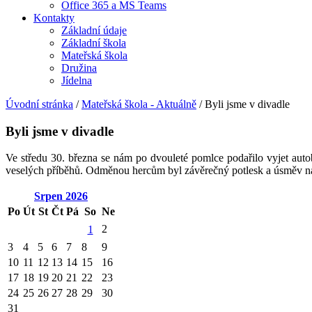
Office 365 a MS Teams
Kontakty
Základní údaje
Základní škola
Mateřská škola
Družina
Jídelna
Úvodní stránka
/
Mateřská škola - Aktuálně
/
Byli jsme v divadle
Byli jsme v divadle
Ve středu 30. března se nám po dvouleté pomlce podařilo vyjet aut
veselých příběhů. Odměnou hercům byl závěrečný potlesk a úsměv na dě
Srpen
2026
Po
Út
St
Čt
Pá
So
Ne
2
1
3
4
5
6
7
8
9
10
11
12
13
14
15
16
17
18
19
20
21
22
23
24
25
26
27
28
29
30
31