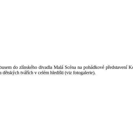
obusem do zlínského divadla Malá Scéna na pohádkové představení Kosí
tských tvářích v celém hledišti (viz fotogalerie).