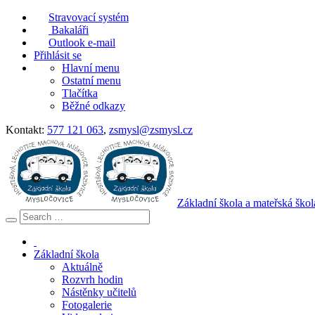
Stravovací systém
Bakaláři
Outlook e-mail
Přihlásit se
Hlavní menu
Ostatní menu
Tlačítka
Běžné odkazy
Kontakt:
577 121 063
,
zsmysl@zsmysl.cz
Základní škola a mateřská ško
Základní škola
Aktuálně
Rozvrh hodin
Nástěnky učitelů
Fotogalerie