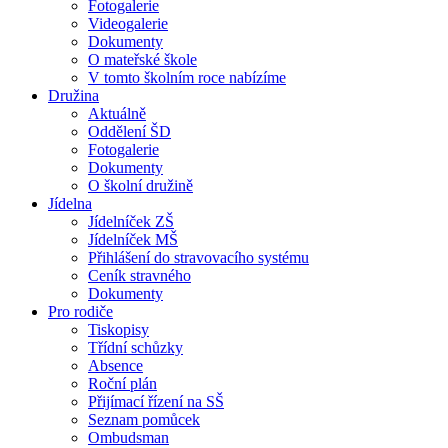
Fotogalerie
Videogalerie
Dokumenty
O mateřské škole
V tomto školním roce nabízíme
Družina
Aktuálně
Oddělení ŠD
Fotogalerie
Dokumenty
O školní družině
Jídelna
Jídelníček ZŠ
Jídelníček MŠ
Přihlášení do stravovacího systému
Ceník stravného
Dokumenty
Pro rodiče
Tiskopisy
Třídní schůzky
Absence
Roční plán
Přijímací řízení na SŠ
Seznam pomůcek
Ombudsman