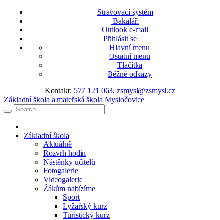
Stravovací systém
Bakaláři
Outlook e-mail
Přihlásit se
Hlavní menu
Ostatní menu
Tlačítka
Běžné odkazy
Kontakt:
577 121 063
,
zsmysl@zsmysl.cz
Základní škola a mateřská škola Mysločovice
Základní škola
Aktuálně
Rozvrh hodin
Nástěnky učitelů
Fotogalerie
Videogalerie
Žákům nabízíme
Sport
Lyžařský kurz
Turistický kurz