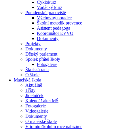
Cyklokurz
Vodácký kurz
Poradenské pracoviště
Výchovný poradce
Školní metodik prevence
Asistent pedagoga
Koordinátor EVVO
Dokumenty
Projekty
Dokumenty
Dětský parlament
Spolek přátel školy
Fotogalerie
Školská rada
O škole
Mateřská škola
Aktuálně
Třídy
Jídelníček
Kalendář akcí MŠ
Fotogalerie
Videogalerie
Dokumenty
O mateřské škole
V tomto školním roce nabízíme