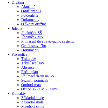
Družina
Aktuálně
Oddělení ŠD
Fotogalerie
Dokumenty
O školní družině
Jídelna
Jídelníček ZŠ
Jídelníček MŠ
Přihlášení do stravovacího systému
Ceník stravného
Dokumenty
Pro rodiče
Tiskopisy
Třídní schůzky
Absence
Roční plán
Přijímací řízení na SŠ
Seznam pomůcek
Ombudsman
Office 365 a MS Teams
Kontakty
Základní údaje
Základní škola
Mateřská škola