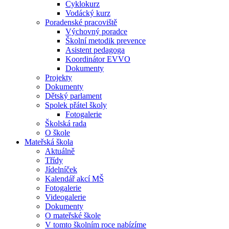
Cyklokurz
Vodácký kurz
Poradenské pracoviště
Výchovný poradce
Školní metodik prevence
Asistent pedagoga
Koordinátor EVVO
Dokumenty
Projekty
Dokumenty
Dětský parlament
Spolek přátel školy
Fotogalerie
Školská rada
O škole
Mateřská škola
Aktuálně
Třídy
Jídelníček
Kalendář akcí MŠ
Fotogalerie
Videogalerie
Dokumenty
O mateřské škole
V tomto školním roce nabízíme