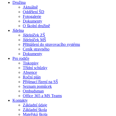
Družina
Aktuálně
Oddělení ŠD
Fotogalerie
Dokumenty
O školní družině
Jídelna
Jídelníček ZŠ
Jídelníček MŠ
Přihlášení do stravovacího systému
Ceník stravného
Dokumenty
Pro rodiče
Tiskopisy
Třídní schůzky
Absence
Roční plán
Přijímací řízení na SŠ
Seznam pomůcek
Ombudsman
Office 365 a MS Teams
Kontakty
Základní údaje
Základní škola
Mateřská škola