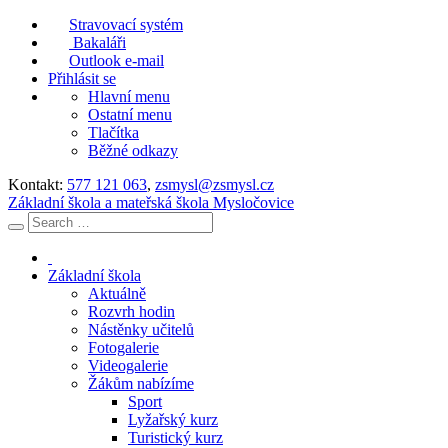
Stravovací systém
Bakaláři
Outlook e-mail
Přihlásit se
Hlavní menu
Ostatní menu
Tlačítka
Běžné odkazy
Kontakt:
577 121 063
,
zsmysl@zsmysl.cz
Základní škola a mateřská škola Mysločovice
Základní škola
Aktuálně
Rozvrh hodin
Nástěnky učitelů
Fotogalerie
Videogalerie
Žákům nabízíme
Sport
Lyžařský kurz
Turistický kurz