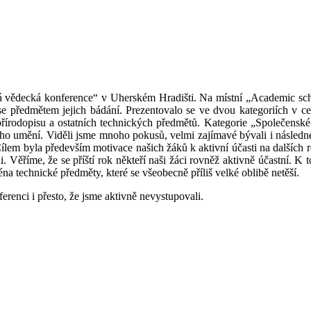
ká vědecká konference“ v Uherském Hradišti. Na místní „Academic scho
ly se předmětem jejich bádání. Prezentovalo se ve dvou kategoriích v c
přírodopisu a ostatních technických předmětů. Kategorie „Společensk
ho umění. Viděli jsme mnoho pokusů, velmi zajímavé bývali i následné 
lem byla především motivace našich žáků k aktivní účasti na dalších ro
. Věříme, že se příští rok někteří naši žáci rovněž aktivně účastní. K t
a technické předměty, které se všeobecně příliš velké oblibě netěší.
renci i přesto, že jsme aktivně nevystupovali.