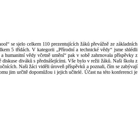
ol“ se sjelo celkem 110 prezentujících žáků převážně ze základních
elkem 5 třídách. V kategorii „Přírodní a technické vědy“ jsme shlédli
é a humanitní vědy včetně umění“ pak v sobě zahrnovala příspěvky z
diskuse diváků s přednášejícími. Vše bylo v režii žáků. Naši školu z
čnících. Naši žáci viděli úroveň příspěvků a poznali, čím se zabývají
omu jim určitě dopomůžou i jejich učitelé. Účast na této konferenci je