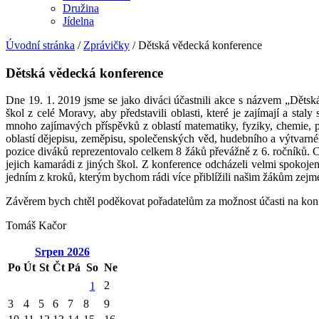
Družina
Jídelna
Úvodní stránka
/
Zprávičky
/
Dětská vědecká konference
Dětská vědecká konference
Dne 19. 1. 2019 jsme se jako diváci účastnili akce s názvem „Děts
škol z celé Moravy, aby představili oblasti, které je zajímají a sta
mnoho zajímavých příspěvků z oblastí matematiky, fyziky, chemie, 
oblastí dějepisu, zeměpisu, společenských věd, hudebního a výtvarné
pozice diváků reprezentovalo celkem 8 žáků převážně z 6. ročníků. Cí
jejich kamarádi z jiných škol. Z konference odcházeli velmi spokojeni
jedním z kroků, kterým bychom rádi více přiblížili našim žákům zejmén
Závěrem bych chtěl poděkovat pořadatelům za možnost účasti na konfe
Tomáš Kačor
Srpen
2026
Po
Út
St
Čt
Pá
So
Ne
2
1
3
4
5
6
7
8
9