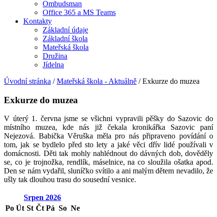
Ombudsman
Office 365 a MS Teams
Kontakty
Základní údaje
Základní škola
Mateřská škola
Družina
Jídelna
Úvodní stránka
/
Mateřská škola - Aktuálně
/
Exkurze do muzea
Exkurze do muzea
V úterý 1. června jsme se všichni vypravili pěšky do Sazovic do
místního muzea, kde nás již čekala kronikářka Sazovic paní
Nejezová. Babička Věruška měla pro nás připraveno povídání o
tom, jak se bydlelo před sto lety a jaké věci dřív lidé používali v
domácnosti. Děti tak mohly nahlédnout do dávných dob, dověděly
se, co je trojnožka, rendlík, máselnice, na co sloužila ošatka apod.
Den se nám vydařil, sluníčko svítilo a ani malým dětem nevadilo, že
ušly tak dlouhou trasu do sousední vesnice.
Srpen
2026
Po
Út
St
Čt
Pá
So
Ne