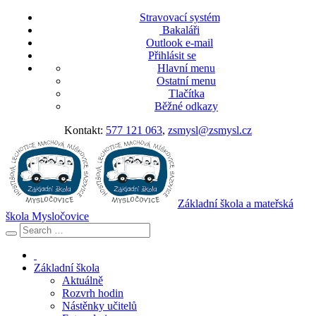
Stravovací systém
Bakaláři
Outlook e-mail
Přihlásit se
Hlavní menu
Ostatní menu
Tlačítka
Běžné odkazy
Kontakt:
577 121 063
,
zsmysl@zsmysl.cz
Základní škola a mateřská
škola Mysločovice
Základní škola
Aktuálně
Rozvrh hodin
Nástěnky učitelů