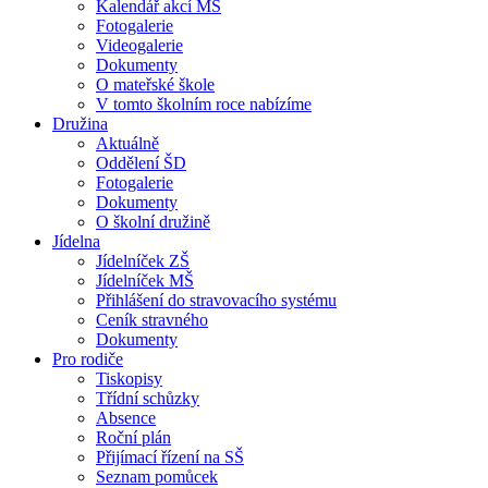
Kalendář akcí MŠ
Fotogalerie
Videogalerie
Dokumenty
O mateřské škole
V tomto školním roce nabízíme
Družina
Aktuálně
Oddělení ŠD
Fotogalerie
Dokumenty
O školní družině
Jídelna
Jídelníček ZŠ
Jídelníček MŠ
Přihlášení do stravovacího systému
Ceník stravného
Dokumenty
Pro rodiče
Tiskopisy
Třídní schůzky
Absence
Roční plán
Přijímací řízení na SŠ
Seznam pomůcek