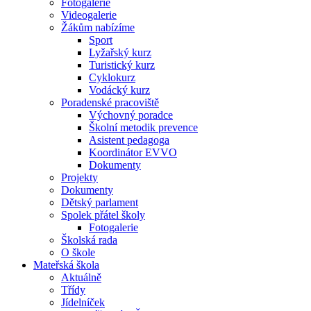
Fotogalerie
Videogalerie
Žákům nabízíme
Sport
Lyžařský kurz
Turistický kurz
Cyklokurz
Vodácký kurz
Poradenské pracoviště
Výchovný poradce
Školní metodik prevence
Asistent pedagoga
Koordinátor EVVO
Dokumenty
Projekty
Dokumenty
Dětský parlament
Spolek přátel školy
Fotogalerie
Školská rada
O škole
Mateřská škola
Aktuálně
Třídy
Jídelníček