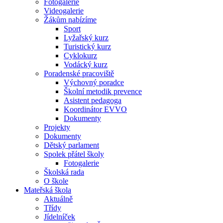
Fotogalerie
Videogalerie
Žákům nabízíme
Sport
Lyžařský kurz
Turistický kurz
Cyklokurz
Vodácký kurz
Poradenské pracoviště
Výchovný poradce
Školní metodik prevence
Asistent pedagoga
Koordinátor EVVO
Dokumenty
Projekty
Dokumenty
Dětský parlament
Spolek přátel školy
Fotogalerie
Školská rada
O škole
Mateřská škola
Aktuálně
Třídy
Jídelníček