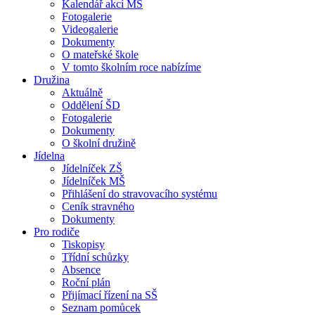
Kalendář akcí MŠ
Fotogalerie
Videogalerie
Dokumenty
O mateřské škole
V tomto školním roce nabízíme
Družina
Aktuálně
Oddělení ŠD
Fotogalerie
Dokumenty
O školní družině
Jídelna
Jídelníček ZŠ
Jídelníček MŠ
Přihlášení do stravovacího systému
Ceník stravného
Dokumenty
Pro rodiče
Tiskopisy
Třídní schůzky
Absence
Roční plán
Přijímací řízení na SŠ
Seznam pomůcek