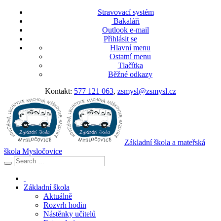
Stravovací systém
Bakaláři
Outlook e-mail
Přihlásit se
Hlavní menu
Ostatní menu
Tlačítka
Běžné odkazy
Kontakt:
577 121 063
,
zsmysl@zsmysl.cz
Základní škola a mateřská
škola Mysločovice
Základní škola
Aktuálně
Rozvrh hodin
Nástěnky učitelů