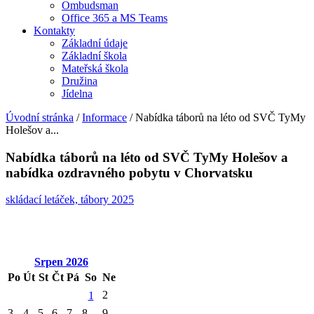
Ombudsman
Office 365 a MS Teams
Kontakty
Základní údaje
Základní škola
Mateřská škola
Družina
Jídelna
Úvodní stránka
/
Informace
/
Nabídka táborů na léto od SVČ TyMy
Holešov a...
Nabídka táborů na léto od SVČ TyMy Holešov a
nabídka ozdravného pobytu v Chorvatsku
skládací letáček, tábory 2025
Srpen
2026
Po
Út
St
Čt
Pá
So
Ne
2
1
3
4
5
6
7
8
9