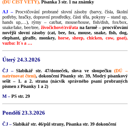
(DÚ ČÍST VĚTY),
Písanka 3 str. 1 na známky
AJ –
Procvičování probrané slovní zásoby (barvy, čísla, školní
potřeby, hračky, dopravní prostředky, části těla, pokyny – stand up,
hands up,…),
rýmy – cat/hat, mouse/house, fish/dish, fox/box,
snake/lake, bee/tree,
živočichové/zvířata
na farmě – procvičování
novější slovní zásoby (cat, bee, fox, mouse, snake, fish, dog,
elephant, giraffe, monkey,
horse, sheep, chicken, cow, goat),
vazba: It´s a …
Úterý 24.3.2026
ČJ –
Slabikář str. 47/domeček, slova ve sloupečku
(DÚ –
natrénovat čtení)
, dokončení Písanky str. 39, Modrý písankový
sešit – 1. a 2. strana (nácvik správného psaní probraných
písmen z Písanky 1 a 2)
M –
PS str. 29
Pondělí 23.3.2026
ČJ –
Slabikář str. 46/půl strany, Písanka str. 39 dokončení