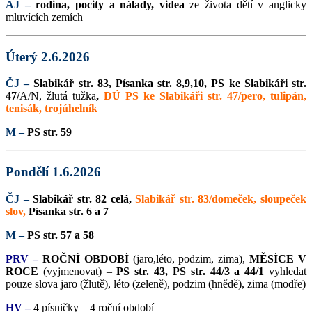
AJ –
rodina, pocity a nálady, videa
ze života dětí v anglicky
mluvících zemích
Úterý 2.6.2026
ČJ –
Slabikář str. 83,
Písanka str. 8,9,10,
PS ke Slabikáři str.
47/
A/N, žlutá tužka
,
DÚ PS ke Slabikáři str. 47/pero, tulipán,
tenisák, trojúhelník
M –
PS str. 59
Pondělí 1.6.2026
ČJ –
Slabikář str. 82 celá,
Slabikář str. 83/domeček, sloupeček
slov,
Písanka str. 6 a 7
M –
PS str. 57 a 58
PRV –
ROČNÍ OBDOBÍ
(jaro,léto, podzim, zima),
MĚSÍCE V
ROCE
(vyjmenovat) –
PS str. 43, PS str. 44/3 a 44/1
vyhledat
pouze slova jaro (žlutě), léto (zeleně), podzim (hnědě), zima (modře)
HV –
4 písničky – 4 roční období