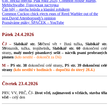
638. Jiřička obecná, Pták roku 2020, Common House Martin,
Mehlschwalbe, Городская ласточка
Čáp bílý – stavba hnízda a klapání zobákem
Common Cuckoo chick ejects eggs of Reed Warbler out of the
nest.David Attenborough’s opinion
Poznáváme ptáky: ŠPAČEK – YouTube
Pátek 24.4.2026
ČJ –
Slabikář str. 58/
čtení vět + žlutá tužka
, Slabikář str.
59/
otazník, tužka, trojúhelník
, Slabikář str. 60
dokončení celé
strany
, malý modrý písankový sešit – nácvik psaní probraných
písmen
(kdo nestihl – dokončit za Dú)
M –
PS str. 38
dokončení celé strany
, PS str. 39 dokončení celé
strany
(kdo nestihl v hodinách – dopočítá do úterý 28.4.)
Čtvrtek 23.4.2026
PRV, VV, PRČ, ČJ-
život včel, zajímavosti o včelách, stavba těla
včel
– celý den