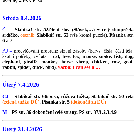
květiny – PS str. 34
Středa 8.4.2026
ČJ –
Slabikář str. 52/čtení slov (Slávek,…) + celý sloupeček,
srdíčko,
otazník,
Slabikář str. 53
(vše kromě puzzle),
Písanka str.
6 a 7
AJ –
procvičování probrané slovní zásoby (barvy, čísla, části těla,
školní potřeby, zvířata –
cat, bee, fox, mouse, snake, fish, dog,
elephant, giraffe, monkey,
horse, sheep, chicken, cow, goat,
rabbit, spider, duck, bird),
vazba: I can see a …
Úterý 7.4.2026
ČJ –
Slabikář str. 66/pusa, růžová tužka, Slabikář str. 50 celá
(zelená tužka DÚ)
, Písanka str. 5
(dokončit za DÚ)
M –
PS str. 36 dokončení celé strany, PS str. 37/1,2,3,4,9
Úterý 31.3.2026