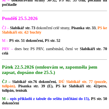
M –
dokončování strany 50-52, PS str. 53 celá, počítání na
počítadle
Pondělí 25.5.2026
ČJ –
Slabikář str. 73
dokončení celé strany,
Písanka str. 33
,
PS ke
Slabikáři str. 42/ buchty
M –
PS str. 51 dokončení, PS str. 52
PRV –
dnes bez PS PRV, zaměstnání, čtení ve
Slabikáři str. 70
celá
Pátek 22.5.2026 (omlouvám se, zapomněla jsem
zapsat, dopsáno dne 25.5.)
ČJ –
Slabikář str.76 dokončení,
DÚ Slabikář str. 77 (puzzle,
tulipán),
Písanka str. 39 (E), PS ke Slabikáři str. 42/pero,
tulipán, tenisák
M –
opis příkladů z tabule do sešitu (odčítání do 15),
PS str. 50
dokončení