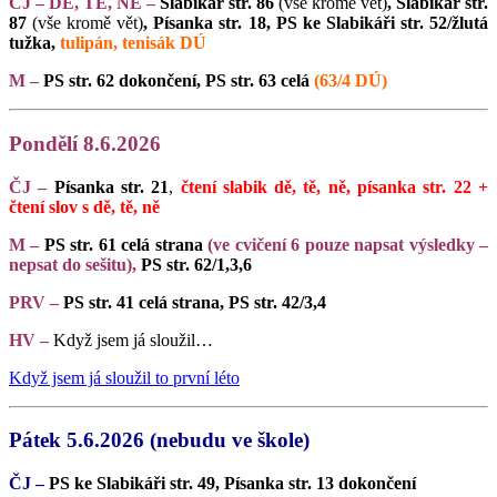
ČJ – DĚ, TĚ, NĚ –
Slabikář str. 86
(vše kromě vět)
, Slabikář str.
87
(vše kromě vět)
, Písanka str. 18, PS ke Slabikáři str. 52/žlutá
tužka,
tulipán, tenisák DÚ
M –
PS str. 62 dokončení, PS str. 63 celá
(63/4 DÚ)
Pondělí 8.6.2026
ČJ –
Písanka str. 21
,
čtení slabik dě, tě, ně, písanka str. 22 +
čtení slov s dě, tě, ně
M –
PS str. 61 celá strana
(ve cvičení 6 pouze napsat výsledky –
nepsat do sešitu),
PS str. 62/1,3,6
PRV –
PS str. 41 celá strana, PS str. 42/3,4
HV –
Když jsem já sloužil…
Když jsem já sloužil to první léto
Pátek 5.6.2026 (nebudu ve škole)
ČJ –
PS ke Slabikáři str. 49, Písanka str. 13 dokončení