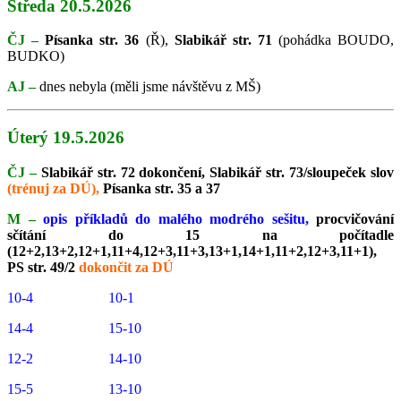
Středa 20.5.2026
ČJ –
Písanka str. 36
(Ř),
Slabikář str. 71
(pohádka BOUDO,
BUDKO)
AJ –
dnes nebyla (měli jsme návštěvu z MŠ)
Úterý 19.5.2026
ČJ –
Slabikář str. 72 dokončení, Slabikář str. 73/sloupeček slov
(trénuj za DÚ),
Písanka str. 35 a 37
M –
opis příkladů do malého modrého sešitu,
procvičování
sčítání do 15 na počítadle
(12+2,13+2,12+1,11+4,12+3,11+3,13+1,14+1,11+2,12+3,11+1),
PS str. 49/2
dokončit za DÚ
10-4 10-1
14-4 15-10
12-2 14-10
15-5 13-10