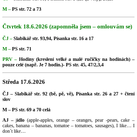
M –
PS str. 72 a 73
Čtvrtek 18.6.2026 (zapomněla jsem – omlouvám se)
ČJ –
Slabikář str. 93,94, Písanka str. 16 a 17
M –
PS str. 71
PRV –
Hodiny (kreslení velké a malé ručičky na hodinách) –
pouze celé (např. Je 7 hodin.)- PS str. 45, 47/2,3,4
Středa 17.6.2026
ČJ – Slabikář str. 92 (bě, pě, vě), Písanka str. 26 a 27 + čtení
slov
M – PS str. 69 a 70 celá
AJ –
j
ídlo
(apple-apples, orange – oranges, pear -pears, cake –
cakes, banana – bananas, tomatoe – tomatoes, sausages), I like… I
don´t like…