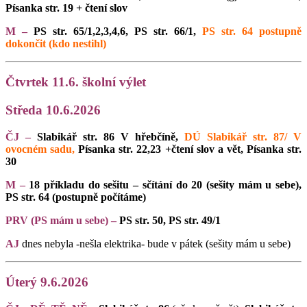
Písanka str. 19 + čtení slov
M –
PS str. 65/1,2,3,4,6, PS str. 66/1,
PS str. 64 postupně
dokončit (kdo nestihl)
Čtvrtek 11.6. školní výlet
Středa 10.6.2026
ČJ –
Slabikář str. 86 V hřebčíně,
DÚ Slabikář str. 87/ V
ovocném sadu,
Písanka str. 22,23 +čtení slov a vět, Písanka str.
30
M –
18 příkladu do sešitu – sčítání do 20 (sešity mám u sebe),
PS str. 64 (postupně počítáme)
PRV (PS mám u sebe) –
PS str. 50, PS str. 49/1
AJ
dnes nebyla -nešla elektrika- bude v pátek (sešity mám u sebe)
Úterý 9.6.2026