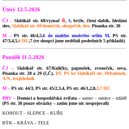
Úterý 12.5.2026
ČJ –
Slabikář str. 68/vyznač
Ř
,
ř
, brýle, čtení slabik, hledání
slov,
Slabikář str. 69/domeček, sloupeček slov,
Písanka str. 30
M –
PS str. 46/4,5,
6 do malého modrého sešitu M,
PS str.
47/3,4,5,
6 DÚ
,7 (ve sloupci jsme nedělali posledních 5 příkladů)
Pondělí 11.5.2026
ČJ –
Slabikář str. 67/Kuličky, papoušek, zvoneček, sova,
Písanka str. 28 a 29 (č,Č),
DÚ PS ke Slabikáři str. 39/balónek,
A/N, trojúhelník
M –
PS str. 44/3, PS str. 45/2,3,4, PS str. 46/1,2,8,
3,7 DÚ
PRV –
Domácí a hospodářská zvířata –
samec – samice – mládě
(PS str. 38 pouze obrázky – zatím jsme nic nespojovali)
KOHOUT – SLEPICE – KUŘE
BÝK – KRÁVA – TELE