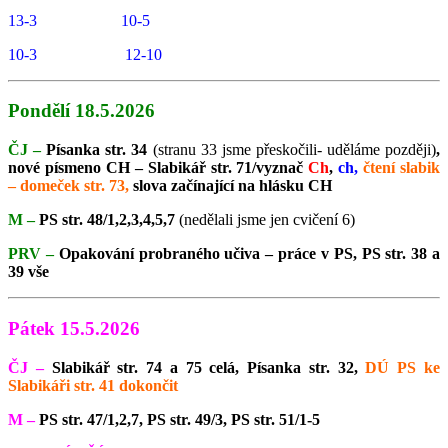
13-3 10-5
10-3 12-10
Pondělí 18.5.2026
ČJ –
Písanka str. 34
(stranu 33 jsme přeskočili- uděláme později)
,
nové písmeno CH – Slabikář str. 71/vyznač
Ch
,
ch,
čtení slabik
– domeček str. 73,
slova začínající na hlásku CH
M –
PS str. 48/1,2,3,4,5,7
(nedělali jsme jen cvičení 6)
PRV –
Opakování probraného učiva – práce v PS, PS str. 38 a
39 vše
Pátek 15.5.2026
ČJ –
Slabikář str. 74 a 75 celá, Písanka str. 32,
DÚ PS ke
Slabikáři str. 41 dokončit
M –
PS str. 47/1,2,7, PS str. 49/3, PS str. 51/1-5