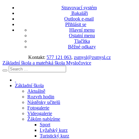
Stravovací systém
Bakaláři
Outlook e-mail
Přihlásit se
Hlavní menu
Ostatní menu
Tlačítka
Běžné odkazy
Kontakt:
577 121 063
,
zsmysl@zsmysl.cz
Základní škola a mateřská škola Mysločovice
Základní škola
Aktuálně
Rozvrh hodin
Nástěnky učitelů
Fotogalerie
Videogalerie
Žákům nabízíme
Sport
Lyžařský kurz
Turistický kurz