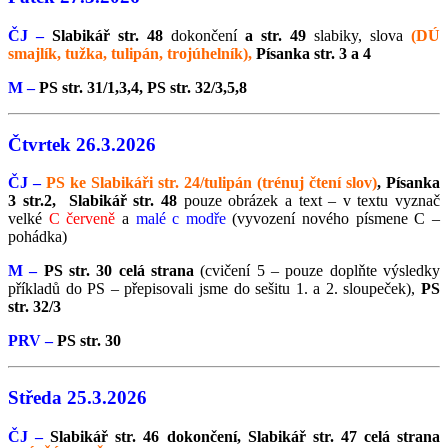
ČJ –
Slabikář str. 48
dokončení
a str. 49
slabiky, slova
(DÚ
smajlík, tužka, tulipán, trojúhelník),
Písanka str. 3 a 4
M –
PS str. 31/1,3,4, PS str. 32/3,5,8
Čtvrtek 26.3.2026
ČJ –
PS ke Slabikáři str. 24/tulipán (trénuj čtení slov)
, Písanka
3 str.2, Slabikář str. 48
pouze obrázek a text – v textu vyznač
velké
C červeně
a
malé c modře
(vyvození nového písmene C –
pohádka)
M –
PS str. 30 celá strana
(cvičení 5 – pouze doplňte výsledky
příkladů do PS – přepisovali jsme do sešitu 1. a 2. sloupeček),
PS
str. 32/3
PRV –
PS str. 30
Středa 25.3.2026
ČJ –
Slabikář str. 46 dokončení, Slabikář str. 47 celá strana