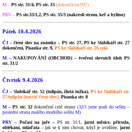
M –
PS str. 31/4,
PS str. 33
(dokončit za DÚ)
PRV –
PS str.33/1,2, PS str. 35/3 (nakresli strom, keř a bylinu)
Pátek 10.4.2026
ČJ –
čtení slov na známky – PS str. 27,
PS ke Slabikáři str. 27
dokončení, Písanka str. 9,
PS ke Slabikáři str. 26 celá
M –
NAKUPOVÁNÍ (OBCHOD) – tvoření slovních úloh PS
str. 31/2
Čtvrtek 9.4.2026
ČJ –
Slabikář str. 52 (tulipán, žlutá tužka),
PS ke Slabikáři str.
27/tulipán (nacvič čtení slov),
Písanka str. 8
M –
PS str. 32
dokončení celé strany
(32/1 jsme psali do sešitu –
poslední strana malého modrého sešitu M)
PRV –
Počasí na jaře –
PS str. 31/1,
jarní měsíce, příroda,
oblékání, mláďata
– jak se k nim chovat, když je uvidíme,
jarní