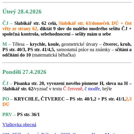
Úterý 28.4.2026
ČJ –
Slabikář str. 62 celá,
Slabikář str. 63/domeček DÚ + číst
věty ze strany 62,
diktát 9 slov do malého modrého sešitu ČJ +
společná kontrola, sebehodnocení – sešity mám u sebe
M –
Tělesa –
krychle, koule,
geometrické útvary –
čtverec, kruh,
PS str. 40/3, PS str. 41/4,5,
samostatná práce na známky –
sčítání a
odčítání do 10
(matematická běhačka)
Pondělí 27.4.2026
ČJ –
Písanka str. 20, vyvození nového písmene H, slova na H –
Slabikář str. 62/
vyznač v textu
Č červeně
,
č modře
, brýle
PO –
KRYCHLE, ČTVEREC – PS str. 40/1,2 + PS str. 41/1,
2,3
DÚ
PRV –
PS str. 36/1
Vlaštovka obecná