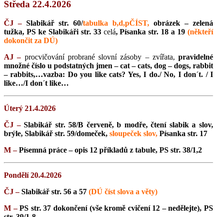
Středa 22.4.2026
ČJ –
Slabikář str. 60/
tabulka b,d,p
ČÍST,
obrázek – zelená
tužka, PS ke Slabikáři str. 33
celá
, Písanka str. 18 a 19
(někteří
dokončit za DÚ)
AJ –
procvičování probrané slovní zásoby – zvířata,
pravidelné
množné číslo u podstatných jmen – cat – cats, dog – dogs, rabbit
– rabbits,…vazba: Do you like cats? Yes, I do./ No, I don´t. / I
like…/I don´t like…
Úterý 21.4.2026
ČJ –
Slabikář str. 58/B červeně, b modře, čtení slabik a slov,
brýle, Slabikář str. 59/domeček,
sloupeček slov,
Písanka str. 17
M –
Písemná práce – opis 12 příkladů z tabule, PS str. 38/1,2
Pondělí 20.4.2026
ČJ –
Slabikář str. 56 a 57
(DÚ číst slova a věty)
M –
PS str. 37 dokončení (vše kromě cvičení 12 – nedělejte), PS
str. 39/1-8