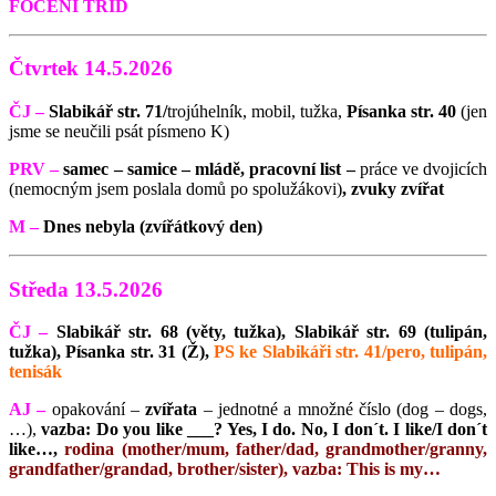
FOCENÍ TŘÍD
Čtvrtek 14.5.2026
ČJ –
Slabikář str. 71/
trojúhelník, mobil, tužka,
Písanka str. 40
(jen
jsme se neučili psát písmeno K)
PRV –
samec – samice – mládě, pracovní list –
práce ve dvojicích
(nemocným jsem poslala domů po spolužákovi)
, zvuky zvířat
M –
Dnes nebyla (zvířátkový den)
Středa 13.5.2026
ČJ –
Slabikář str. 68 (věty, tužka),
Slabikář str. 69 (tulipán,
tužka), Písanka str. 31 (Ž),
PS ke Slabikáři str. 41/pero, tulipán,
tenisák
AJ –
opakování –
zvířata
– jednotné a množné číslo (dog – dogs,
…),
vazba: Do you like ___? Yes, I do. No, I don´t. I like/I don´t
like…,
rodina (mother/mum, father/dad, grandmother/granny,
grandfather/grandad, brother/sister), vazba: This is my…