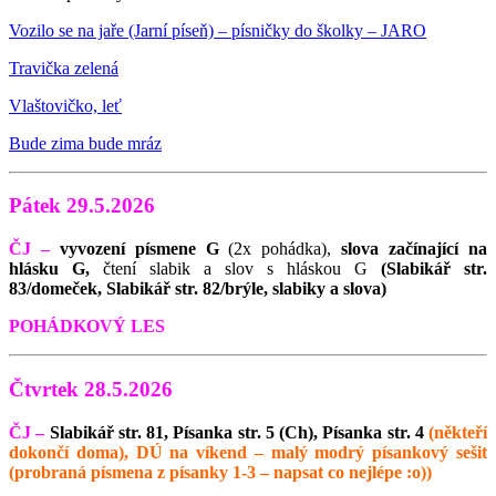
Vozilo se na jaře (Jarní píseň) – písničky do školky – JARO
Travička zelená
Vlaštovičko, leť
Bude zima bude mráz
Pátek 29.5.2026
ČJ –
vyvození písmene G
(2x pohádka),
slova začínající na
hlásku G,
čtení slabik a slov s hláskou G
(Slabikář str.
83/domeček, Slabikář str. 82/brýle, slabiky a slova)
POHÁDKOVÝ LES
Čtvrtek 28.5.2026
ČJ –
Slabikář str. 81, Písanka str. 5 (Ch), Písanka str. 4
(někteří
dokončí doma), DÚ na víkend – malý modrý písankový sešit
(probraná písmena z písanky 1-3 – napsat co nejlépe :o))