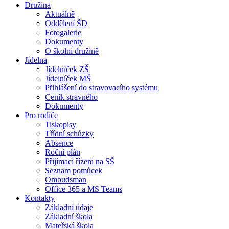
Družina
Aktuálně
Oddělení ŠD
Fotogalerie
Dokumenty
O školní družině
Jídelna
Jídelníček ZŠ
Jídelníček MŠ
Přihlášení do stravovacího systému
Ceník stravného
Dokumenty
Pro rodiče
Tiskopisy
Třídní schůzky
Absence
Roční plán
Přijímací řízení na SŠ
Seznam pomůcek
Ombudsman
Office 365 a MS Teams
Kontakty
Základní údaje
Základní škola
Mateřská škola