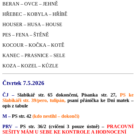
BERAN – OVCE – JEHNĚ
HŘEBEC – KOBYLA – HŘÍBĚ
HOUSER – HUSA – HOUSE
PES – FENA – ŠTĚNĚ
KOCOUR – KOČKA – KOTĚ
KANEC – PRASNICE – SELE
KOZA – KOZEL – KŮZLE
Čtvrtek 7.5.2026
ČJ –
Slabikář str. 65 dokončení, Písanka str. 27,
PS ke
Slabikáři str. 39/pero, tulipán,
psaní přáníčka ke Dni matek –
opis z tabule
M –
PS str. 42
(kdo nestihl – dokončí)
PRV –
PS str. 36/2 (cvičení 3 pouze ústně) –
PRACOVNÍ
SEŠITY MÁM U SEBE KE KONTROLE A HODNOCENÍ