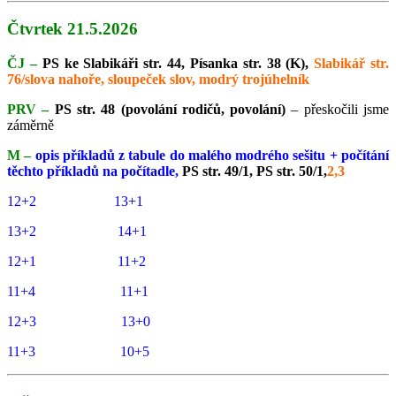
Čtvrtek 21.5.2026
ČJ –
PS ke Slabikáři str. 44, Písanka str. 38 (K),
Slabikář str.
76/slova nahoře, sloupeček slov, modrý trojúhelník
PRV –
PS str. 48 (povolání rodičů, povolání)
– přeskočili jsme
záměrně
M –
opis příkladů z tabule do malého modrého sešitu + počítání
těchto příkladů na počítadle,
PS str. 49/1, PS str. 50/1,
2,3
12+2 13+1
13+2 14+1
12+1 11+2
11+4 11+1
12+3 13+0
11+3 10+5