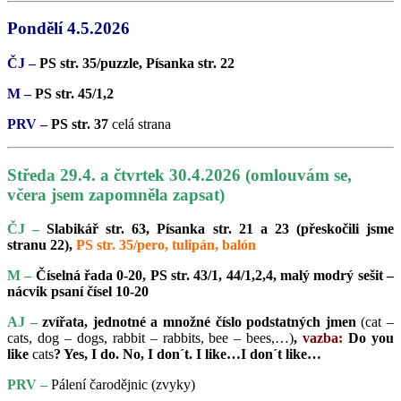
Pondělí 4.5.2026
ČJ –
PS str. 35/puzzle, Písanka str. 22
M –
PS str. 45/1,2
PRV –
PS str. 37
celá strana
Středa 29.4. a čtvrtek 30.4.2026 (omlouvám se,
včera jsem zapomněla zapsat)
ČJ –
Slabikář str. 63, Písanka str. 21 a 23 (přeskočili jsme
stranu 22),
PS str. 35/pero, tulipán, balón
M –
Číselná řada 0-20, PS str. 43/1, 44/1,2,4, malý modrý sešit –
nácvik psaní čísel 10-20
AJ –
zvířata, jednotné a množné číslo podstatných jmen
(cat –
cats, dog – dogs, rabbit – rabbits, bee – bees,…)
,
vazba:
Do you
like
cats
? Yes, I do. No, I don´t. I like…I don´t like…
PRV –
Pálení čarodějnic (zvyky)