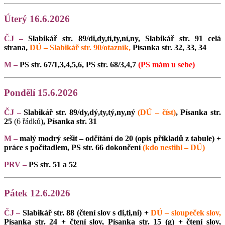
Úterý 16.6.2026
ČJ –
Slabikář str. 89/di,dy,tí,ty,ní,ny, Slabikář str. 91 celá
strana,
DÚ – Slabikář str. 90/otazník,
Písanka str. 32, 33, 34
M –
PS str. 67/1,3,4,5,6, PS str. 68/3,4,7
(PS mám u sebe)
Pondělí 15.6.2026
ČJ –
Slabikář str. 89/dy,dý,ty,tý,ny,ný
(DÚ – číst)
, Písanka str.
25
(6 řádků)
, Písanka str. 31
M –
malý modrý sešit – odčítání do 20 (opis příkladů z tabule) +
práce s počítadlem, PS str. 66 dokončení
(kdo nestihl – DÚ)
PRV –
PS str. 51 a 52
Pátek 12.6.2026
ČJ –
Slabikář str. 88 (čtení slov s di,ti,ni) +
DÚ – sloupeček slov,
Písanka str. 24 + čtení slov, Písanka str. 15 (g) + čtení slov,