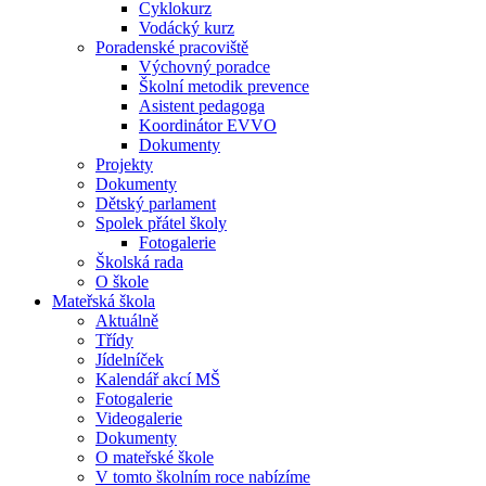
Cyklokurz
Vodácký kurz
Poradenské pracoviště
Výchovný poradce
Školní metodik prevence
Asistent pedagoga
Koordinátor EVVO
Dokumenty
Projekty
Dokumenty
Dětský parlament
Spolek přátel školy
Fotogalerie
Školská rada
O škole
Mateřská škola
Aktuálně
Třídy
Jídelníček
Kalendář akcí MŠ
Fotogalerie
Videogalerie
Dokumenty
O mateřské škole
V tomto školním roce nabízíme