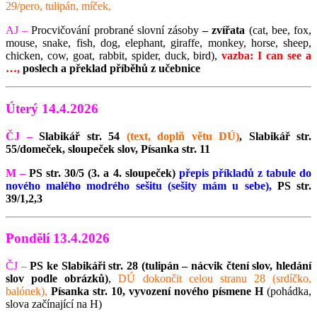
29/pero, tulipán, míček,
AJ –
Procvičování probrané slovní zásoby
– zvířata
(
cat, bee, fox,
mouse, snake, fish, dog, elephant, giraffe, monkey, horse, sheep,
chicken, cow, goat, rabbit, spider, duck, bird),
vazba: I can see a
…,
poslech a překlad příběhů z učebnice
Úterý 14.4.2026
ČJ –
Slabikář str. 54
(text, doplň větu DÚ)
, Slabikář str.
55/domeček, sloupeček slov, Písanka str. 11
M –
PS str. 30/5 (3. a 4. sloupeček)
přepis příkladů z tabule
do
nového malého modrého sešitu (sešity mám u sebe),
PS str.
39/1,2,3
Pondělí 13.4.2026
ČJ –
PS ke Slabikáři str. 28 (tulipán – nácvik čtení slov, hledání
slov podle obrázků)
,
DÚ dokončit celou stranu 28 (srdíčko,
balónek),
Písanka str. 10, vyvození nového písmene H
(pohádka,
slova začínající na H)