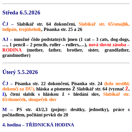
Středa 6.5.2026
ČJ –
Slabikář str. 64 dokončení,
Slabikář str. 65/smajlík,
tulipán, trojúhelník
, Písanka str. 25 a 26
AJ –
množné číslo podstatných jmen (1 cat – 3 cats, dog-dogs,
…, 1 pencil – 2 pencils, ruller – rullers,…),
nová slovní zásoba –
RODINA
(mother, father, brother, sister, grandfather,
grandmother)
Úterý 5.5.2026
ČJ –
Písanka str. 22 dokončení, Písanka str. 24
(kdo nestihl,
dokončí za DÚ),
hláska a písmeno Ž Slabikář str. 64 (vyznač
Ž
,
ž
), čtení slabik s hláskou ž + hledání slov,
Slabikář str.
65/domeček, sloupeček slov
M –
PS str. 43/2,3 (pojmy: desítky, jednotky), práce s
počítadlem, počítání prvků do 20
4. hodina – TŘÍDNICKÁ HODINA