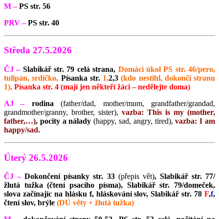
M –
PS str. 56
PRV –
PS str. 40
Středa 27.5.2026
ČJ –
Slabikář str. 79 celá strana,
Domácí úkol PS str. 46/pero,
tulipán, srdíčko,
Písanka str.
1,
2,3
(kdo nestihl, dokončí stranu
1),
Písanka str. 4 (mají jen někteří žáci – nedělejte doma)
AJ –
rodina
(father/dad, mother/mum, grandfather/grandad,
grandmother/granny, brother, sister),
vazba: This is my (mother,
father,…)
, pocity a nálady
(happy, sad, angry, tired),
vazba: I am
happy/sad.
Úterý 26.5.2026
ČJ –
Dokončení písanky str. 33
(přepis vět)
, Slabikář str. 77/
žlutá tužka (čtení psacího písma), Slabikář str. 79/domeček,
slova začínajíc na hlásku f, hláskování slov, Slabikář str. 78
F
,
f
,
čtení slov, brýle
(DÚ věty + žlutá tužka)