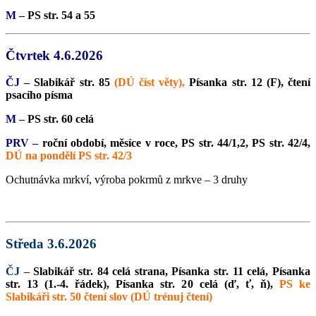
M –
PS str. 54 a 55
Čtvrtek 4.6.2026
ČJ –
Slabikář str. 8
5
(DÚ číst věty),
Písanka str. 12 (F), čtení
psacího písma
M –
PS str. 60 celá
PRV –
roční období, měsíce v roce, PS str. 44/1,2, PS str. 42/4,
DÚ na pondělí PS str. 42/3
Ochutnávka mrkví, výroba pokrmů z mrkve – 3 druhy
Středa 3.6.2026
ČJ –
Slabikář str. 84 celá strana, Písanka str. 11 celá, Písanka
str. 13 (1.-4. řádek), Písanka str. 20 celá (ď, ť, ň),
PS ke
Slabikáři str. 50 čtení slov (DÚ trénuj čtení)