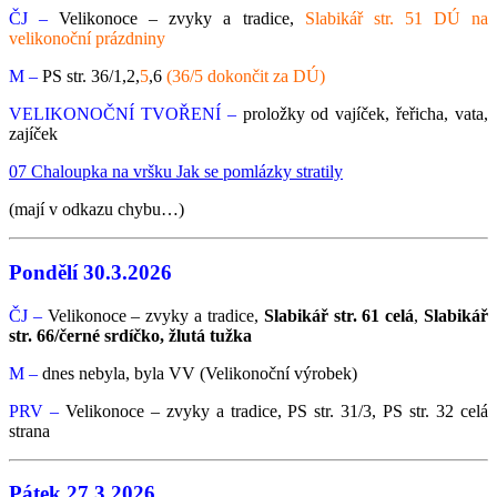
ČJ –
Velikonoce – zvyky a tradice,
Slabikář str. 51 DÚ na
velikonoční prázdniny
M –
PS str. 36/1,2,
5
,6
(36/5 dokončit za DÚ)
VELIKONOČNÍ TVOŘENÍ –
proložky od vajíček, řeřicha, vata,
zajíček
07 Chaloupka na vršku Jak se pomlázky stratily
(mají v odkazu chybu…)
Pondělí 30.3.2026
ČJ –
Velikonoce – zvyky a tradice,
Slabikář str. 61 celá
,
Slabikář
str. 66/černé srdíčko, žlutá tužka
M –
dnes nebyla, byla VV (Velikonoční výrobek)
PRV –
Velikonoce – zvyky a tradice, PS str. 31/3, PS str. 32 celá
strana
Pátek 27.3.2026