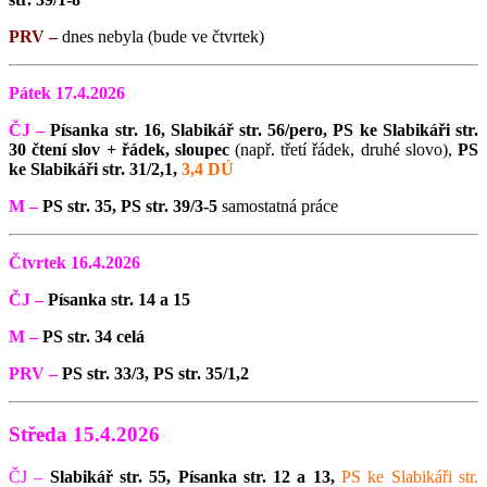
PRV –
dnes nebyla (bude ve čtvrtek)
Pátek 17.4.2026
ČJ –
Písanka str. 16, Slabikář str. 56/pero, PS ke Slabikáři str.
30 čtení slov + řádek, sloupec
(např. třetí řádek, druhé slovo),
PS
ke Slabikáři str. 31/2,1,
3,4 DÚ
M –
PS str. 35, PS str. 39/3-5
samostatná práce
Čtvrtek 16.4.2026
ČJ –
Písanka str. 14 a 15
M –
PS str. 34 celá
PRV –
PS str. 33/3, PS str. 35/1,2
Středa 15.4.2026
ČJ –
Slabikář str. 55,
Písanka str. 12 a 13,
PS ke Slabikáři str.