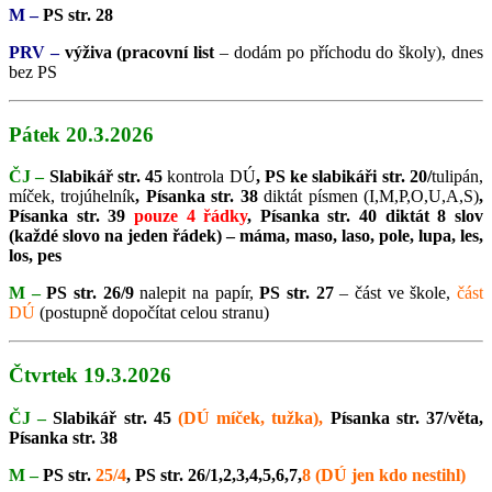
M –
PS str. 28
PRV –
výživa (pracovní list
– dodám po příchodu do školy), dnes
bez PS
Pátek 20.3.2026
ČJ –
Slabikář str. 45
kontrola DÚ
, PS ke slabikáři str. 20/
tulipán,
míček, trojúhelník
, Písanka str. 38
diktát písmen (I,M,P,O,U,A,S)
,
Písanka str. 39
pouze 4 řádky
, Písanka str. 40 diktát 8 slov
(každé slovo na jeden řádek) – máma, maso, laso, pole, lupa, les,
los, pes
M –
PS str. 26/9
nalepit na papír,
PS str. 27
– část ve škole,
část
DÚ
(postupně dopočítat celou stranu)
Čtvrtek 19.3.2026
ČJ –
Slabikář str. 45
(DÚ míček, tužka),
Písanka str. 37/věta,
Písanka str. 38
M –
PS str.
25/4
, PS str. 26/1,2,3,4,5,6,7,
8
(DÚ jen kdo nestihl)