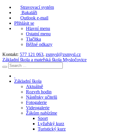
Stravovací systém
Bakaláři
Outlook e-mail
Přihlásit se
Hlavní menu
Ostatní menu
Tlačítka
Běžné odkazy
Kontakt:
577 121 063
,
zsmysl@zsmysl.cz
Základní škola a mateřská škola Mysločovice
Základní škola
Aktuálně
Rozvrh hodin
Nástěnky učitelů
Fotogalerie
Videogalerie
Žákům nabízíme
Sport
Lyžařský kurz
Turistický kurz