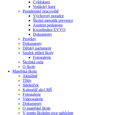
Cyklokurz
Vodácký kurz
Poradenské pracoviště
Výchovný poradce
Školní metodik prevence
Asistent pedagoga
Koordinátor EVVO
Dokumenty
Projekty
Dokumenty
Dětský parlament
Spolek přátel školy
Fotogalerie
Školská rada
O škole
Mateřská škola
Aktuálně
Třídy
Jídelníček
Kalendář akcí MŠ
Fotogalerie
Videogalerie
Dokumenty
O mateřské škole
V tomto školním roce nabízíme