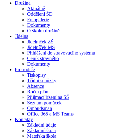
Družina
Aktuálně
Oddělení ŠD
Fotogalerie
Dokumenty
O školní družině
Jídelna
Jídelníček ZŠ
Jídelníček MŠ
Přihlášení do stravovacího systému
Ceník stravného
Dokumenty
Pro rodiče
Tiskopisy
Třídní schůzky
Absence
Roční plán
Přijímací řízení na SŠ
Seznam pomůcek
Ombudsman
Office 365 a MS Teams
Kontakty
Základní údaje
Základní škola
Mateřská škola