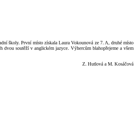
adní školy. První místo získala Laura Vokounová ze 7. A, druhé místo
ších dvou soutěží v anglickém jazyce. Výhercům blahopřejeme a všem
Z. Hutlová a M. Kosáčová