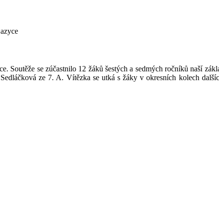
jazyce
ce. Soutěže se zúčastnilo 12 žáků šestých a sedmých ročníků naší zákl
za Sedláčková ze 7. A. Vítězka se utká s žáky v okresních kolech dal