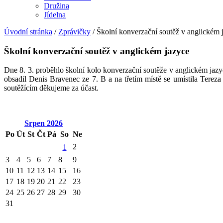
Družina
Jídelna
Úvodní stránka
/
Zprávičky
/
Školní konverzační soutěž v anglickém 
Školní konverzační soutěž v anglickém jazyce
Dne 8. 3. proběhlo školní kolo konverzační soutěže v anglickém jazy
obsadil Denis Bravenec ze 7. B a na třetím místě se umístila Tere
soutěžícím děkujeme za účast.
Srpen
2026
Po
Út
St
Čt
Pá
So
Ne
2
1
3
4
5
6
7
8
9
10
11
12
13
14
15
16
17
18
19
20
21
22
23
24
25
26
27
28
29
30
31