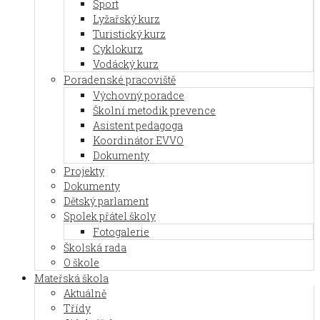
Sport
Lyžařský kurz
Turistický kurz
Cyklokurz
Vodácký kurz
Poradenské pracoviště
Výchovný poradce
Školní metodik prevence
Asistent pedagoga
Koordinátor EVVO
Dokumenty
Projekty
Dokumenty
Dětský parlament
Spolek přátel školy
Fotogalerie
Školská rada
O škole
Mateřská škola
Aktuálně
Třídy