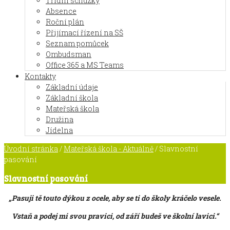
Třídní schůzky
Absence
Roční plán
Přijímací řízení na SŠ
Seznam pomůcek
Ombudsman
Office 365 a MS Teams
Kontakty
Základní údaje
Základní škola
Mateřská škola
Družina
Jídelna
Úvodní stránka
/
Mateřská škola - Aktuálně
/
Slavnostní
pasování
Slavnostní pasování
„Pasuji tě touto dýkou z ocele, aby se ti do školy kráčelo vesele.
Vstaň a podej mi svou pravici, od září budeš ve školní lavici.“