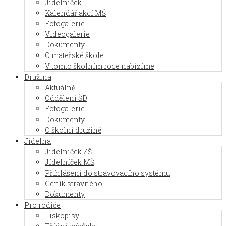
Jídelníček
Kalendář akcí MŠ
Fotogalerie
Videogalerie
Dokumenty
O mateřské škole
V tomto školním roce nabízíme
Družina
Aktuálně
Oddělení ŠD
Fotogalerie
Dokumenty
O školní družině
Jídelna
Jídelníček ZŠ
Jídelníček MŠ
Přihlášení do stravovacího systému
Ceník stravného
Dokumenty
Pro rodiče
Tiskopisy