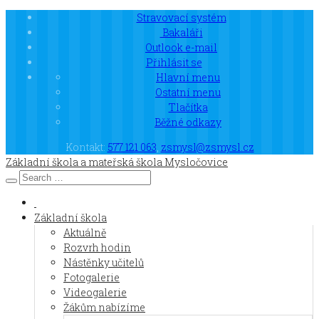
Stravovací systém
Bakaláři
Outlook e-mail
Přihlásit se
Hlavní menu
Ostatní menu
Tlačítka
Běžné odkazy
Kontakt:
577 121 063
,
zsmysl@zsmysl.cz
Základní škola a mateřská škola Mysločovice
Základní škola
Aktuálně
Rozvrh hodin
Nástěnky učitelů
Fotogalerie
Videogalerie
Žákům nabízíme