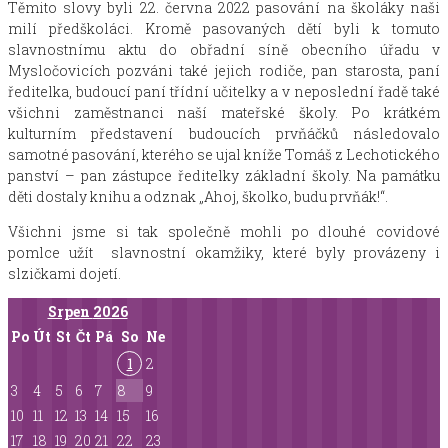
Těmito slovy byli 22. června 2022 pasování na školáky naši
milí předškoláci. Kromě pasovaných dětí byli k tomuto
slavnostnímu aktu do obřadní síně obecního úřadu v
Mysločovicích pozváni také jejich rodiče, pan starosta, paní
ředitelka, budoucí paní třídní učitelky a v neposlední řadě také
všichni zaměstnanci naší mateřské školy. Po krátkém
kulturním představení budoucích prvňáčků následovalo
samotné pasování, kterého se ujal kníže Tomáš z Lechotického
panství – pan zástupce ředitelky základní školy. Na památku
děti dostaly knihu a odznak „Ahoj, školko, budu prvňák!“.
Všichni jsme si tak společně mohli po dlouhé covidové
pomlce užít slavnostní okamžiky, které byly provázeny i
slzičkami dojetí.
Srpen
2026
Po
Út
St
Čt
Pá
So
Ne
1
2
3
4
5
6
7
8
9
10
11
12
13
14
15
16
17
18
19
20
21
22
23