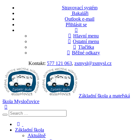
Stravovací systém
Bakaláři
Outlook e-mail
Přihlásit se
Hlavní menu
Ostatní menu
Tlačítka
Běžné odkazy
Kontakt:
577 121 063
,
zsmysl@zsmysl.cz
Základní škola a mateřská
škola Mysločovice
Základní škola
Aktuálně