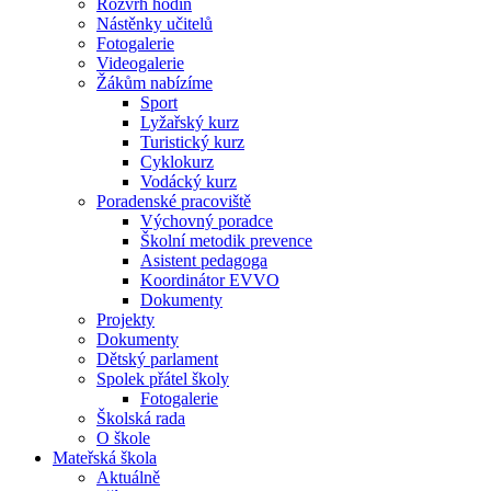
Rozvrh hodin
Nástěnky učitelů
Fotogalerie
Videogalerie
Žákům nabízíme
Sport
Lyžařský kurz
Turistický kurz
Cyklokurz
Vodácký kurz
Poradenské pracoviště
Výchovný poradce
Školní metodik prevence
Asistent pedagoga
Koordinátor EVVO
Dokumenty
Projekty
Dokumenty
Dětský parlament
Spolek přátel školy
Fotogalerie
Školská rada
O škole
Mateřská škola
Aktuálně