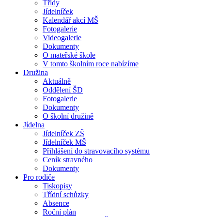
Třídy
Jídelníček
Kalendář akcí MŠ
Fotogalerie
Videogalerie
Dokumenty
O mateřské škole
V tomto školním roce nabízíme
Družina
Aktuálně
Oddělení ŠD
Fotogalerie
Dokumenty
O školní družině
Jídelna
Jídelníček ZŠ
Jídelníček MŠ
Přihlášení do stravovacího systému
Ceník stravného
Dokumenty
Pro rodiče
Tiskopisy
Třídní schůzky
Absence
Roční plán