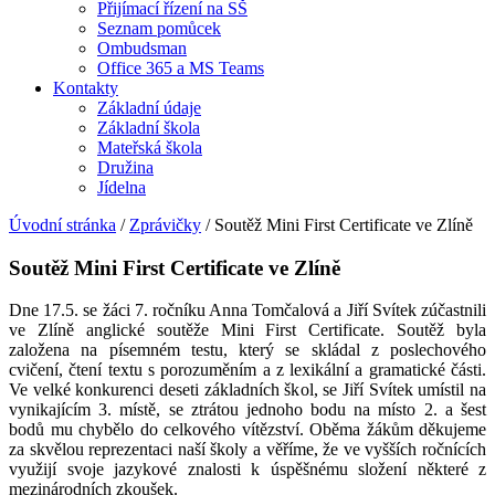
Přijímací řízení na SŠ
Seznam pomůcek
Ombudsman
Office 365 a MS Teams
Kontakty
Základní údaje
Základní škola
Mateřská škola
Družina
Jídelna
Úvodní stránka
/
Zprávičky
/
Soutěž Mini First Certificate ve Zlíně
Soutěž Mini First Certificate ve Zlíně
Dne 17.5. se žáci 7. ročníku Anna Tomčalová a Jiří Svítek zúčastnili
ve Zlíně anglické soutěže Mini First Certificate. Soutěž byla
založena na písemném testu, který se skládal z poslechového
cvičení, čtení textu s porozuměním a z lexikální a gramatické části.
Ve velké konkurenci deseti základních škol, se Jiří Svítek umístil na
vynikajícím 3. místě, se ztrátou jednoho bodu na místo 2. a šest
bodů mu chybělo do celkového vítězství. Oběma žákům děkujeme
za skvělou reprezentaci naší školy a věříme, že ve vyšších ročnících
využijí svoje jazykové znalosti k úspěšnému složení některé z
mezinárodních zkoušek.