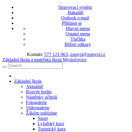
Stravovací systém
Bakaláři
Outlook e-mail
Přihlásit se
Hlavní menu
Ostatní menu
Tlačítka
Běžné odkazy
Kontakt:
577 121 063
,
zsmysl@zsmysl.cz
Základní škola a mateřská škola Mysločovice
Základní škola
Aktuálně
Rozvrh hodin
Nástěnky učitelů
Fotogalerie
Videogalerie
Žákům nabízíme
Sport
Lyžařský kurz
Turistický kurz