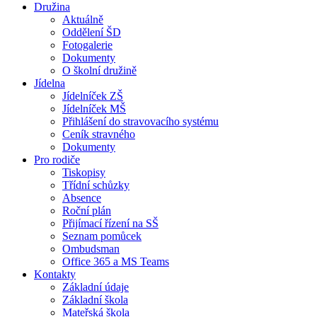
Družina
Aktuálně
Oddělení ŠD
Fotogalerie
Dokumenty
O školní družině
Jídelna
Jídelníček ZŠ
Jídelníček MŠ
Přihlášení do stravovacího systému
Ceník stravného
Dokumenty
Pro rodiče
Tiskopisy
Třídní schůzky
Absence
Roční plán
Přijímací řízení na SŠ
Seznam pomůcek
Ombudsman
Office 365 a MS Teams
Kontakty
Základní údaje
Základní škola
Mateřská škola