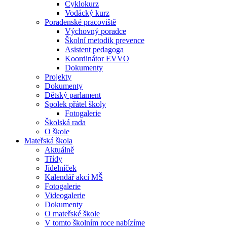
Cyklokurz
Vodácký kurz
Poradenské pracoviště
Výchovný poradce
Školní metodik prevence
Asistent pedagoga
Koordinátor EVVO
Dokumenty
Projekty
Dokumenty
Dětský parlament
Spolek přátel školy
Fotogalerie
Školská rada
O škole
Mateřská škola
Aktuálně
Třídy
Jídelníček
Kalendář akcí MŠ
Fotogalerie
Videogalerie
Dokumenty
O mateřské škole
V tomto školním roce nabízíme