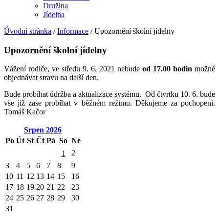
Družina
Jídelna
Úvodní stránka
/
Informace
/
Upozornění školní jídelny
Upozornění školní jídelny
Vážení rodiče, ve středu 9. 6. 2021 nebude
od 17.00 hodin
možné
objednávat stravu na další den.
Bude probíhat údržba a aktualizace systému. Od čtvrtku 10. 6. bude
vše již zase probíhat v běžném režimu. Děkujeme za pochopení.
Tomáš Kačor
Srpen
2026
Po
Út
St
Čt
Pá
So
Ne
2
1
3
4
5
6
7
8
9
10
11
12
13
14
15
16
17
18
19
20
21
22
23
24
25
26
27
28
29
30
31