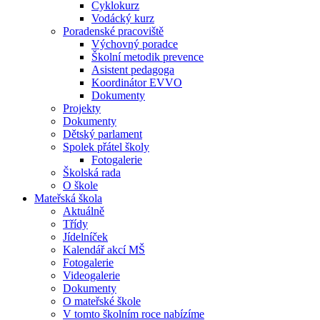
Cyklokurz
Vodácký kurz
Poradenské pracoviště
Výchovný poradce
Školní metodik prevence
Asistent pedagoga
Koordinátor EVVO
Dokumenty
Projekty
Dokumenty
Dětský parlament
Spolek přátel školy
Fotogalerie
Školská rada
O škole
Mateřská škola
Aktuálně
Třídy
Jídelníček
Kalendář akcí MŠ
Fotogalerie
Videogalerie
Dokumenty
O mateřské škole
V tomto školním roce nabízíme