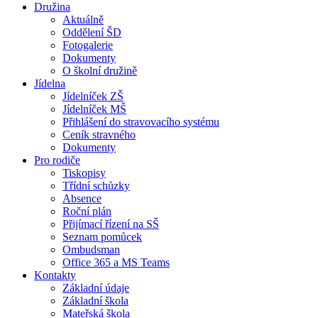
Družina
Aktuálně
Oddělení ŠD
Fotogalerie
Dokumenty
O školní družině
Jídelna
Jídelníček ZŠ
Jídelníček MŠ
Přihlášení do stravovacího systému
Ceník stravného
Dokumenty
Pro rodiče
Tiskopisy
Třídní schůzky
Absence
Roční plán
Přijímací řízení na SŠ
Seznam pomůcek
Ombudsman
Office 365 a MS Teams
Kontakty
Základní údaje
Základní škola
Mateřská škola