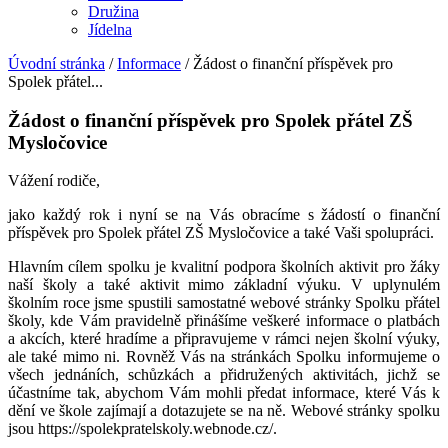
Družina
Jídelna
Úvodní stránka
/
Informace
/
Žádost o finanční příspěvek pro
Spolek přátel...
Žádost o finanční příspěvek pro Spolek přátel ZŠ
Mysločovice
Vážení rodiče,
jako každý rok i nyní se na Vás obracíme s žádostí o finanční
příspěvek pro Spolek přátel ZŠ Mysločovice a také Vaši spolupráci.
Hlavním cílem spolku je kvalitní podpora školních aktivit pro žáky
naší školy a také aktivit mimo základní výuku. V uplynulém
školním roce jsme spustili samostatné webové stránky Spolku přátel
školy, kde Vám pravidelně přinášíme veškeré informace o platbách
a akcích, které hradíme a připravujeme v rámci nejen školní výuky,
ale také mimo ni. Rovněž Vás na stránkách Spolku informujeme o
všech jednáních, schůzkách a přidružených aktivitách, jichž se
účastníme tak, abychom Vám mohli předat informace, které Vás k
dění ve škole zajímají a dotazujete se na ně. Webové stránky spolku
jsou https://spolekpratelskoly.webnode.cz/.