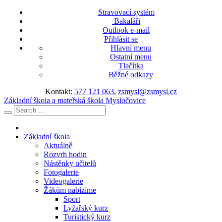
Stravovací systém
Bakaláři
Outlook e-mail
Přihlásit se
Hlavní menu
Ostatní menu
Tlačítka
Běžné odkazy
Kontakt:
577 121 063
,
zsmysl@zsmysl.cz
Základní škola a mateřská škola Mysločovice
Základní škola
Aktuálně
Rozvrh hodin
Nástěnky učitelů
Fotogalerie
Videogalerie
Žákům nabízíme
Sport
Lyžařský kurz
Turistický kurz