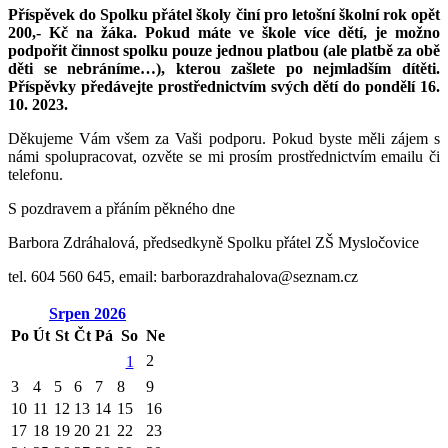
Příspěvek do Spolku přátel školy činí pro letošní školní rok opět
200,- Kč na žáka. Pokud máte ve škole více dětí, je možno
podpořit činnost spolku pouze jednou platbou (ale platbě za obě
děti se nebráníme…), kterou zašlete po nejmladším dítěti.
Příspěvky předávejte prostřednictvím svých dětí do pondělí 16.
10. 2023.
Děkujeme Vám všem za Vaši podporu. Pokud byste měli zájem s
námi spolupracovat, ozvěte se mi prosím prostřednictvím emailu či
telefonu.
S pozdravem a přáním pěkného dne
Barbora Zdráhalová, předsedkyně Spolku přátel ZŠ Mysločovice
tel. 604 560 645, email: barborazdrahalova@seznam.cz
Srpen
2026
Po
Út
St
Čt
Pá
So
Ne
2
1
3
4
5
6
7
8
9
10
11
12
13
14
15
16
17
18
19
20
21
22
23