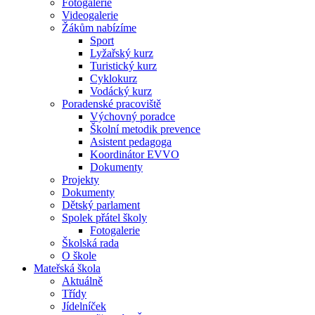
Fotogalerie
Videogalerie
Žákům nabízíme
Sport
Lyžařský kurz
Turistický kurz
Cyklokurz
Vodácký kurz
Poradenské pracoviště
Výchovný poradce
Školní metodik prevence
Asistent pedagoga
Koordinátor EVVO
Dokumenty
Projekty
Dokumenty
Dětský parlament
Spolek přátel školy
Fotogalerie
Školská rada
O škole
Mateřská škola
Aktuálně
Třídy
Jídelníček