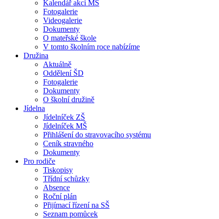
Kalendář akcí MŠ
Fotogalerie
Videogalerie
Dokumenty
O mateřské škole
V tomto školním roce nabízíme
Družina
Aktuálně
Oddělení ŠD
Fotogalerie
Dokumenty
O školní družině
Jídelna
Jídelníček ZŠ
Jídelníček MŠ
Přihlášení do stravovacího systému
Ceník stravného
Dokumenty
Pro rodiče
Tiskopisy
Třídní schůzky
Absence
Roční plán
Přijímací řízení na SŠ
Seznam pomůcek