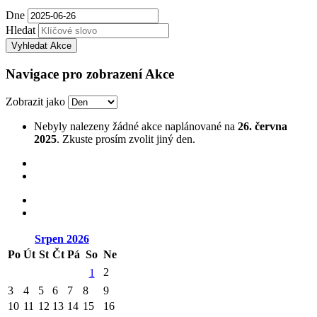
Dne
Hledat
Navigace pro zobrazení Akce
Zobrazit jako
Nebyly nalezeny žádné akce naplánované na
26. června
2025
. Zkuste prosím zvolit jiný den.
Srpen
2026
Po
Út
St
Čt
Pá
So
Ne
2
1
3
4
5
6
7
8
9
10
11
12
13
14
15
16