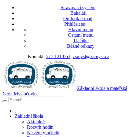
Stravovací systém
Bakaláři
Outlook e-mail
Přihlásit se
Hlavní menu
Ostatní menu
Tlačítka
Běžné odkazy
Kontakt:
577 121 063
,
zsmysl@zsmysl.cz
Základní škola a mateřská
škola Mysločovice
Základní škola
Aktuálně
Rozvrh hodin
Nástěnky učitelů