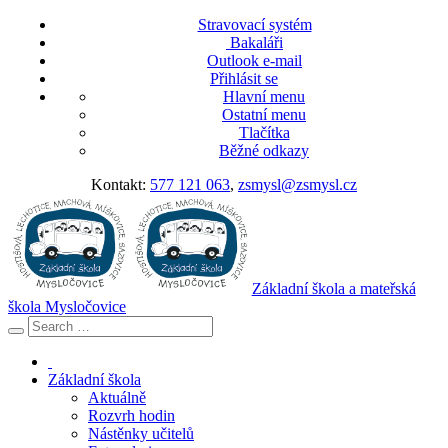
Stravovací systém
Bakaláři
Outlook e-mail
Přihlásit se
Hlavní menu
Ostatní menu
Tlačítka
Běžné odkazy
Kontakt:
577 121 063
,
zsmysl@zsmysl.cz
Základní škola a mateřská
škola Mysločovice
Základní škola
Aktuálně
Rozvrh hodin
Nástěnky učitelů