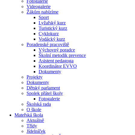
Fotogalerie
Videogalerie
Žákům nabízíme
Sport
Lyžařský kurz
Turistický kurz
Cyklokurz
Vodácký kurz
Poradenské pracoviště
Výchovný poradce
Školní metodik prevence
Asistent pedagoga
Koordinátor EVVO
Dokumenty
Projekty
Dokumenty
Dětský parlament
Spolek přátel školy
Fotogalerie
Školská rada
O škole
Mateřská škola
Aktuálně
Třídy
Jídelníček