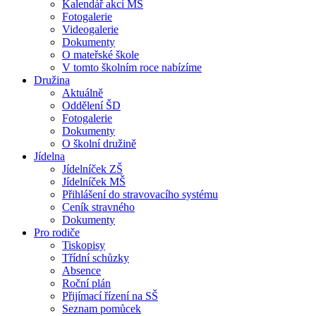
Kalendář akcí MŠ
Fotogalerie
Videogalerie
Dokumenty
O mateřské škole
V tomto školním roce nabízíme
Družina
Aktuálně
Oddělení ŠD
Fotogalerie
Dokumenty
O školní družině
Jídelna
Jídelníček ZŠ
Jídelníček MŠ
Přihlášení do stravovacího systému
Ceník stravného
Dokumenty
Pro rodiče
Tiskopisy
Třídní schůzky
Absence
Roční plán
Přijímací řízení na SŠ
Seznam pomůcek