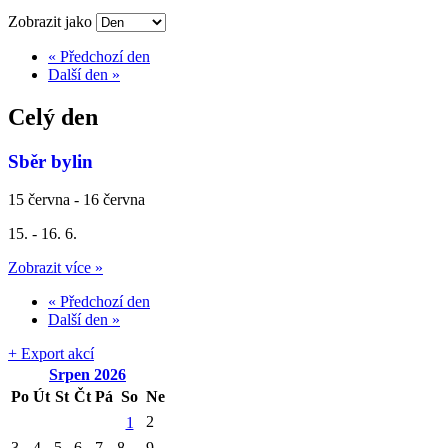
Zobrazit jako
«
Předchozí den
Další den
»
Celý den
Sběr bylin
15 června
-
16 června
15. - 16. 6.
Zobrazit více »
«
Předchozí den
Další den
»
+ Export akcí
Srpen
2026
Po
Út
St
Čt
Pá
So
Ne
2
1
3
4
5
6
7
8
9