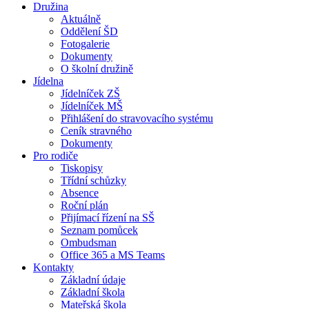
Družina
Aktuálně
Oddělení ŠD
Fotogalerie
Dokumenty
O školní družině
Jídelna
Jídelníček ZŠ
Jídelníček MŠ
Přihlášení do stravovacího systému
Ceník stravného
Dokumenty
Pro rodiče
Tiskopisy
Třídní schůzky
Absence
Roční plán
Přijímací řízení na SŠ
Seznam pomůcek
Ombudsman
Office 365 a MS Teams
Kontakty
Základní údaje
Základní škola
Mateřská škola