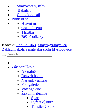
Stravovací systém
Bakaláři
Outlook e-mail
Přihlásit se
Hlavní menu
Ostatní menu
Tlačítka
Běžné odkazy
Kontakt:
577 121 063
,
zsmysl@zsmysl.cz
Základní škola a mateřská škola Mysločovice
Základní škola
Aktuálně
Rozvrh hodin
Nástěnky učitelů
Fotogalerie
Videogalerie
Žákům nabízíme
Sport
Lyžařský kurz
Turistický kurz