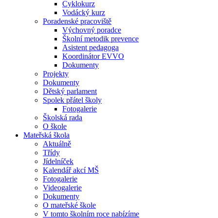
Cyklokurz
Vodácký kurz
Poradenské pracoviště
Výchovný poradce
Školní metodik prevence
Asistent pedagoga
Koordinátor EVVO
Dokumenty
Projekty
Dokumenty
Dětský parlament
Spolek přátel školy
Fotogalerie
Školská rada
O škole
Mateřská škola
Aktuálně
Třídy
Jídelníček
Kalendář akcí MŠ
Fotogalerie
Videogalerie
Dokumenty
O mateřské škole
V tomto školním roce nabízíme