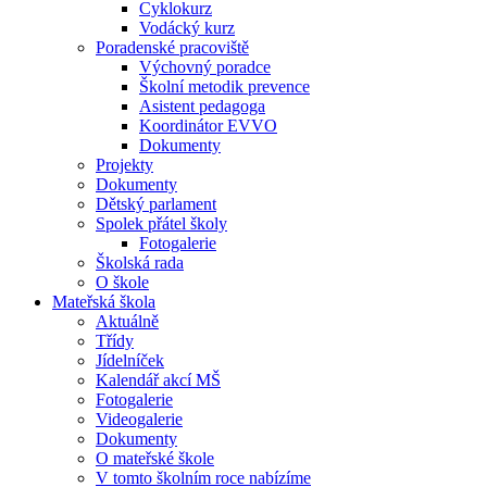
Cyklokurz
Vodácký kurz
Poradenské pracoviště
Výchovný poradce
Školní metodik prevence
Asistent pedagoga
Koordinátor EVVO
Dokumenty
Projekty
Dokumenty
Dětský parlament
Spolek přátel školy
Fotogalerie
Školská rada
O škole
Mateřská škola
Aktuálně
Třídy
Jídelníček
Kalendář akcí MŠ
Fotogalerie
Videogalerie
Dokumenty
O mateřské škole
V tomto školním roce nabízíme