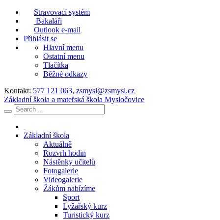
Stravovací systém
Bakaláři
Outlook e-mail
Přihlásit se
Hlavní menu
Ostatní menu
Tlačítka
Běžné odkazy
Kontakt:
577 121 063
,
zsmysl@zsmysl.cz
Základní škola a mateřská škola Mysločovice
Základní škola
Aktuálně
Rozvrh hodin
Nástěnky učitelů
Fotogalerie
Videogalerie
Žákům nabízíme
Sport
Lyžařský kurz
Turistický kurz