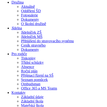
Družina
Aktuálně
Oddělení ŠD
Fotogalerie
Dokumenty
O školní družině
Jídelna
Jídelníček ZŠ
Jídelníček MŠ
Přihlášení do stravovacího systému
Ceník stravného
Dokumenty
Pro rodiče
Tiskopisy
Třídní schůzky
Absence
Roční plán
Přijímací řízení na SŠ
Seznam pomůcek
Ombudsman
Office 365 a MS Teams
Kontakty
Základní údaje
Základní škola
Mateřská škola