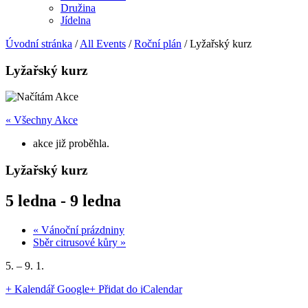
Družina
Jídelna
Úvodní stránka
/
All Events
/
Roční plán
/
Lyžařský kurz
Lyžařský kurz
« Všechny Akce
akce již proběhla.
Lyžařský kurz
5 ledna
-
9 ledna
«
Vánoční prázdniny
Sběr citrusové kůry
»
5. – 9. 1.
+ Kalendář Google
+ Přidat do iCalendar