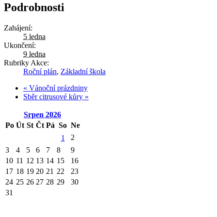
Podrobnosti
Zahájení:
5 ledna
Ukončení:
9 ledna
Rubriky Akce:
Roční plán
,
Základní škola
«
Vánoční prázdniny
Sběr citrusové kůry
»
Srpen
2026
Po
Út
St
Čt
Pá
So
Ne
2
1
3
4
5
6
7
8
9
10
11
12
13
14
15
16
17
18
19
20
21
22
23
24
25
26
27
28
29
30
31