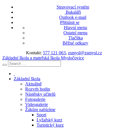
Stravovací systém
Bakaláři
Outlook e-mail
Přihlásit se
Hlavní menu
Ostatní menu
Tlačítka
Běžné odkazy
Kontakt:
577 121 063
,
zsmysl@zsmysl.cz
Základní škola a mateřská škola Mysločovice
Základní škola
Aktuálně
Rozvrh hodin
Nástěnky učitelů
Fotogalerie
Videogalerie
Žákům nabízíme
Sport
Lyžařský kurz
Turistický kurz