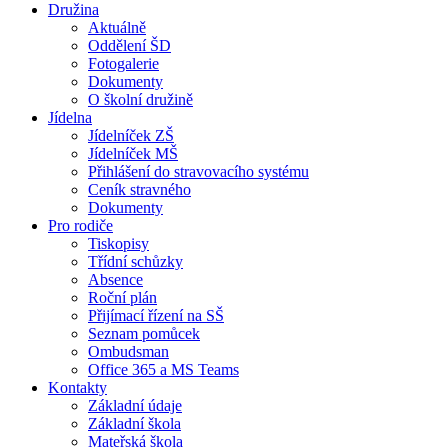
Družina
Aktuálně
Oddělení ŠD
Fotogalerie
Dokumenty
O školní družině
Jídelna
Jídelníček ZŠ
Jídelníček MŠ
Přihlášení do stravovacího systému
Ceník stravného
Dokumenty
Pro rodiče
Tiskopisy
Třídní schůzky
Absence
Roční plán
Přijímací řízení na SŠ
Seznam pomůcek
Ombudsman
Office 365 a MS Teams
Kontakty
Základní údaje
Základní škola
Mateřská škola