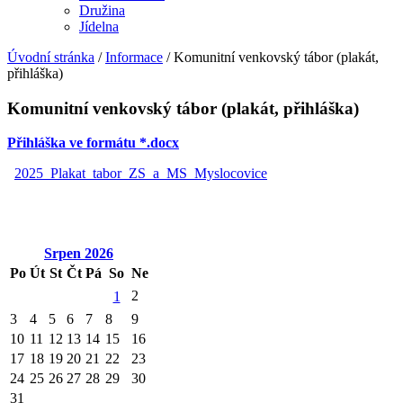
Družina
Jídelna
Úvodní stránka
/
Informace
/
Komunitní venkovský tábor (plakát,
přihláška)
Komunitní venkovský tábor (plakát, přihláška)
Přihláška ve formátu *.docx
2025_Plakat_tabor_ZS_a_MS_Myslocovice
Srpen
2026
Po
Út
St
Čt
Pá
So
Ne
2
1
3
4
5
6
7
8
9
10
11
12
13
14
15
16
17
18
19
20
21
22
23
24
25
26
27
28
29
30
31