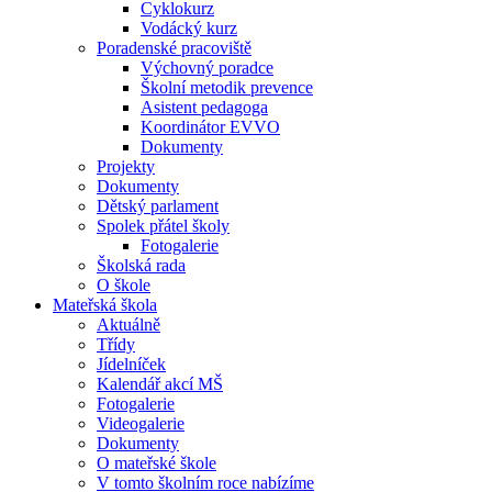
Cyklokurz
Vodácký kurz
Poradenské pracoviště
Výchovný poradce
Školní metodik prevence
Asistent pedagoga
Koordinátor EVVO
Dokumenty
Projekty
Dokumenty
Dětský parlament
Spolek přátel školy
Fotogalerie
Školská rada
O škole
Mateřská škola
Aktuálně
Třídy
Jídelníček
Kalendář akcí MŠ
Fotogalerie
Videogalerie
Dokumenty
O mateřské škole
V tomto školním roce nabízíme