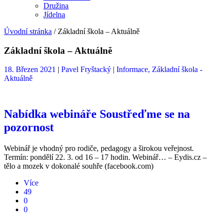
Družina
Jídelna
Úvodní stránka
/
Základní škola – Aktuálně
Základní škola – Aktuálně
18. Březen 2021
|
Pavel Fryštacký
|
Informace,
Základní škola -
Aktuálně
Nabídka webináře Soustřeďme se na
pozornost
Webinář je vhodný pro rodiče, pedagogy a širokou veřejnost.
Termín: pondělí 22. 3. od 16 – 17 hodin. Webinář… – Eydis.cz –
tělo a mozek v dokonalé souhře (facebook.com)
Více
49
0
0