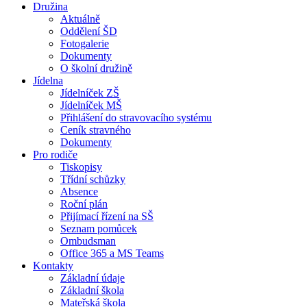
Družina
Aktuálně
Oddělení ŠD
Fotogalerie
Dokumenty
O školní družině
Jídelna
Jídelníček ZŠ
Jídelníček MŠ
Přihlášení do stravovacího systému
Ceník stravného
Dokumenty
Pro rodiče
Tiskopisy
Třídní schůzky
Absence
Roční plán
Přijímací řízení na SŠ
Seznam pomůcek
Ombudsman
Office 365 a MS Teams
Kontakty
Základní údaje
Základní škola
Mateřská škola