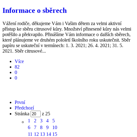
Informace o sběrech
Vážení rodiče, děkujeme Vám i Vašim dětem za velmi aktivní
přístup ke sběru citrusové kůry. Množství přinesené kůry nás velmi
potěšilo a překvapilo. Přinášíme Vám informace o dalších sběrech,
které plánujeme ve druhém pololetí školního roku uskutečnit. Sběr
papíru se uskuteční v termínech: 1. 3. 2021; 26. 4. 2021; 31. 5.
2021. Sběr citrusové...
Více
82
0
0
První
Předchozí
Stránka
z 25
1
2
3
4
5
6
7
8
9
10
11
12
13
14
15