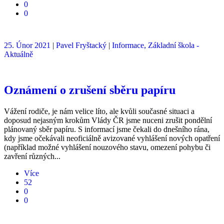
0
0
25. Únor 2021
|
Pavel Fryštacký
|
Informace,
Základní škola -
Aktuálně
Oznámení o zrušení sběru papíru
​Vážení rodiče, je nám velice líto, ale kvůli současné situaci a
doposud nejasným krokům Vlády ČR jsme nuceni zrušit pondělní
plánovaný sběr papíru. S informací jsme čekali do dnešního rána,
kdy jsme očekávali neoficiálně avizované vyhlášení nových opatření
(například možné vyhlášení nouzového stavu, omezení pohybu či
zavření různých...
Více
52
0
0