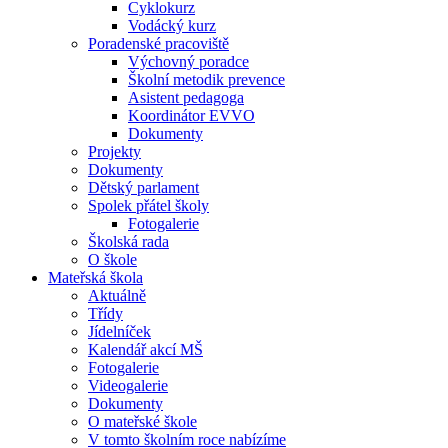
Cyklokurz
Vodácký kurz
Poradenské pracoviště
Výchovný poradce
Školní metodik prevence
Asistent pedagoga
Koordinátor EVVO
Dokumenty
Projekty
Dokumenty
Dětský parlament
Spolek přátel školy
Fotogalerie
Školská rada
O škole
Mateřská škola
Aktuálně
Třídy
Jídelníček
Kalendář akcí MŠ
Fotogalerie
Videogalerie
Dokumenty
O mateřské škole
V tomto školním roce nabízíme