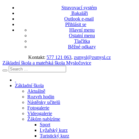
Stravovací systém
Bakaláři
Outlook e-mail
Přihlásit se
Hlavní menu
Ostatní menu
Tlačítka
Běžné odkazy
Kontakt:
577 121 063
,
zsmysl@zsmysl.cz
Základní škola a mateřská škola Mysločovice
Základní škola
Aktuálně
Rozvrh hodin
Nástěnky učitelů
Fotogalerie
Videogalerie
Žákům nabízíme
Sport
Lyžařský kurz
Turistický kurz