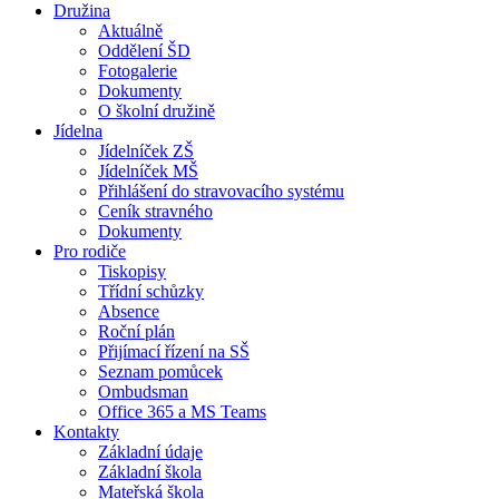
Družina
Aktuálně
Oddělení ŠD
Fotogalerie
Dokumenty
O školní družině
Jídelna
Jídelníček ZŠ
Jídelníček MŠ
Přihlášení do stravovacího systému
Ceník stravného
Dokumenty
Pro rodiče
Tiskopisy
Třídní schůzky
Absence
Roční plán
Přijímací řízení na SŠ
Seznam pomůcek
Ombudsman
Office 365 a MS Teams
Kontakty
Základní údaje
Základní škola
Mateřská škola