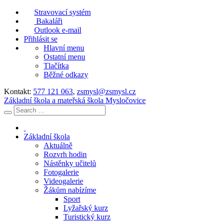
Stravovací systém
Bakaláři
Outlook e-mail
Přihlásit se
Hlavní menu
Ostatní menu
Tlačítka
Běžné odkazy
Kontakt:
577 121 063
,
zsmysl@zsmysl.cz
Základní škola a mateřská škola Mysločovice
Základní škola
Aktuálně
Rozvrh hodin
Nástěnky učitelů
Fotogalerie
Videogalerie
Žákům nabízíme
Sport
Lyžařský kurz
Turistický kurz