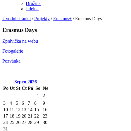
Družina
Jídelna
Úvodní stránka
/
Projekty
/
Erasmus+
/
Erasmus Days
Erasmus Days
Zprávička na webu
Fotogalerie
Pozvánka
Srpen
2026
Po
Út
St
Čt
Pá
So
Ne
2
1
3
4
5
6
7
8
9
10
11
12
13
14
15
16
17
18
19
20
21
22
23
24
25
26
27
28
29
30
31