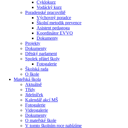
Cyklokurz
Vodácký kurz
Poradenské pracoviště
Výchovný poradce
Školní metodik prevence
Asistent pedagoga
Koordinátor EVVO
Dokumenty
Projekty
Dokumenty
Dětský parlament
Spolek přátel školy
Fotogalerie
Školská rada
O škole
Mateřská škola
Aktuálně
Třídy
Jídelníček
Kalendář akcí MŠ
Fotogalerie
Videogalerie
Dokumenty
O mateřské škole
V tomto školním roce nabízíme