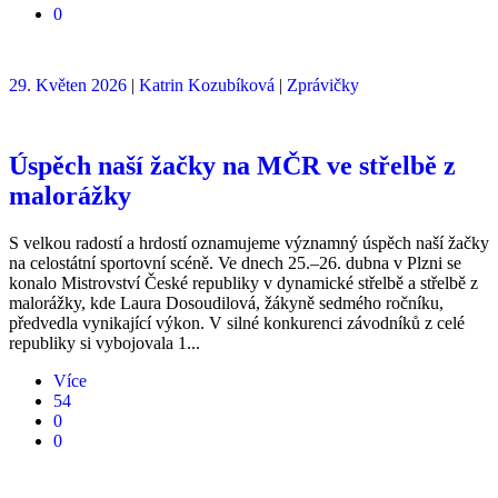
0
29. Květen 2026
|
Katrin Kozubíková
|
Zprávičky
Úspěch naší žačky na MČR ve střelbě z
malorážky
S velkou radostí a hrdostí oznamujeme významný úspěch naší žačky
na celostátní sportovní scéně. Ve dnech 25.–26. dubna v Plzni se
konalo Mistrovství České republiky v dynamické střelbě a střelbě z
malorážky, kde Laura Dosoudilová, žákyně sedmého ročníku,
předvedla vynikající výkon. V silné konkurenci závodníků z celé
republiky si vybojovala 1...
Více
54
0
0