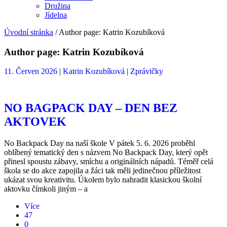
Družina
Jídelna
Úvodní stránka
/
Author page: Katrin Kozubíková
Author page: Katrin Kozubíková
11. Červen 2026
|
Katrin Kozubíková
|
Zprávičky
NO BAGPACK DAY – DEN BEZ
AKTOVEK
No Backpack Day na naší škole V pátek 5. 6. 2026 proběhl
oblíbený tematický den s názvem No Backpack Day, který opět
přinesl spoustu zábavy, smíchu a originálních nápadů. Téměř celá
škola se do akce zapojila a žáci tak měli jedinečnou příležitost
ukázat svou kreativitu. Úkolem bylo nahradit klasickou školní
aktovku čímkoli jiným – a
Více
47
0