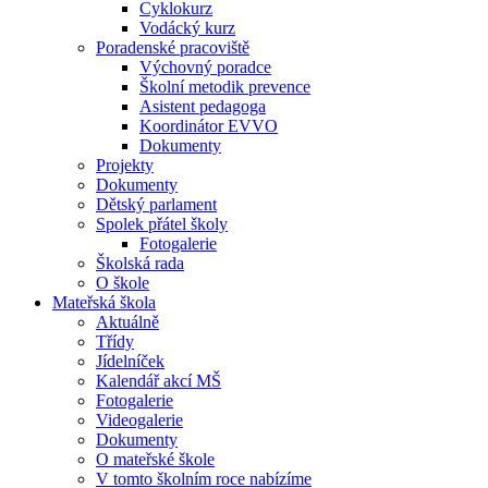
Cyklokurz
Vodácký kurz
Poradenské pracoviště
Výchovný poradce
Školní metodik prevence
Asistent pedagoga
Koordinátor EVVO
Dokumenty
Projekty
Dokumenty
Dětský parlament
Spolek přátel školy
Fotogalerie
Školská rada
O škole
Mateřská škola
Aktuálně
Třídy
Jídelníček
Kalendář akcí MŠ
Fotogalerie
Videogalerie
Dokumenty
O mateřské škole
V tomto školním roce nabízíme