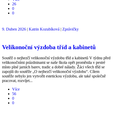
26
0
0
9. Duben 2026
|
Katrin Kozubíková
|
Zprávičky
Velikonoční výzdoba tříd a kabinetů
Soutěž o nejhezčí velikonoční výzdobu tříd a kabinetů V týdnu před
velikonočními prázdninami se naše škola opět proměnila v pestré
místo plné jarních barev, tradic a dobré nálady. Žáci všech tříd se
zapojili do soutěže „O nejhezčí velikonoční výzdobu“. Cílem
soutěže nebylo jen vytvořit estetickou výzdobu, ale také společně
pracovat, rozvíjet...
Více
56
0
0