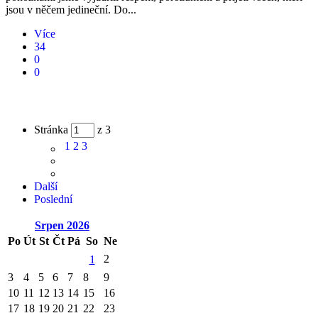
jsou v něčem jedineční. Do...
Více
34
0
0
Stránka
z 3
1
2
3
Další
Poslední
Srpen
2026
Po
Út
St
Čt
Pá
So
Ne
2
1
3
4
5
6
7
8
9
10
11
12
13
14
15
16
17
18
19
20
21
22
23