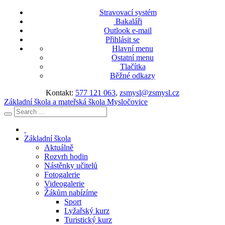
Stravovací systém
Bakaláři
Outlook e-mail
Přihlásit se
Hlavní menu
Ostatní menu
Tlačítka
Běžné odkazy
Kontakt:
577 121 063
,
zsmysl@zsmysl.cz
Základní škola a mateřská škola Mysločovice
Základní škola
Aktuálně
Rozvrh hodin
Nástěnky učitelů
Fotogalerie
Videogalerie
Žákům nabízíme
Sport
Lyžařský kurz
Turistický kurz