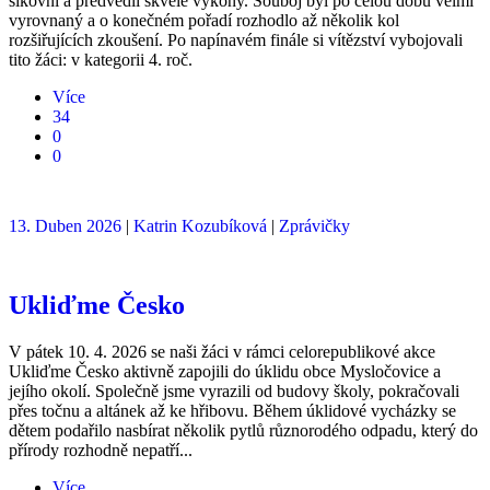
šikovní a předvedli skvělé výkony. Souboj byl po celou dobu velmi
vyrovnaný a o konečném pořadí rozhodlo až několik kol
rozšiřujících zkoušení. Po napínavém finále si vítězství vybojovali
tito žáci: v kategorii 4. roč.
Více
34
0
0
13. Duben 2026
|
Katrin Kozubíková
|
Zprávičky
Ukliďme Česko
V pátek 10. 4. 2026 se naši žáci v rámci celorepublikové akce
Ukliďme Česko aktivně zapojili do úklidu obce Mysločovice a
jejího okolí. Společně jsme vyrazili od budovy školy, pokračovali
přes točnu a altánek až ke hřibovu. Během úklidové vycházky se
dětem podařilo nasbírat několik pytlů různorodého odpadu, který do
přírody rozhodně nepatří...
Více