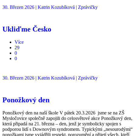
30. Březen 2026
|
Katrin Kozubíková
|
Zprávičky
Ukliďme Česko
Více
29
0
0
30. Březen 2026
|
Katrin Kozubíková
|
Zprávičky
Ponožkový den
Ponožkový den na naší škole V pátek 20.3.2026 jsme se na ZŠ
Mysločovice společně zapojili do celosvětové akce Ponožkový den,
která připadá na 21. března – den, jenž je symbolicky spojen s
podporou lidí s Downovým syndromem. Typickými „nesourodými“
ponožkami jsme vyjádřili respekt, porozumění a přijetí všech, kteří