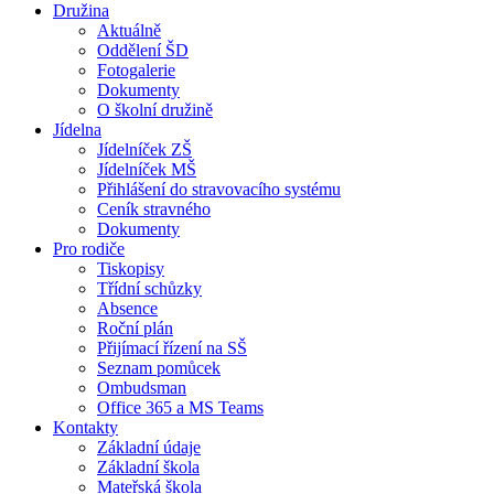
Družina
Aktuálně
Oddělení ŠD
Fotogalerie
Dokumenty
O školní družině
Jídelna
Jídelníček ZŠ
Jídelníček MŠ
Přihlášení do stravovacího systému
Ceník stravného
Dokumenty
Pro rodiče
Tiskopisy
Třídní schůzky
Absence
Roční plán
Přijímací řízení na SŠ
Seznam pomůcek
Ombudsman
Office 365 a MS Teams
Kontakty
Základní údaje
Základní škola
Mateřská škola