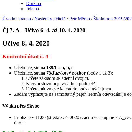
Družina
Jídelna
Úvodní stránka
/
Nástěnky učitelů
/
Petr Měrka
/
Školní rok 2019/20
Čj 7. A – Učivo 6. 4. až 10. 4. 2020
Učivo 8. 4. 2020
Kontrolní úkol č. 4
Učebnice, strana
139/1 – a, b, c
Učebnice, strana
78/Jazykový rozbor
(body 1 až 3):
Určete základní skladební dvojici.
Kterým slovním je vyjádřen podmět?
Určete mluvnické kategorie podstatných jmen.
Zadání vypracujte na samostatný papír. Termín odevzdání je do
Výuka přes Skype
Přibližně v 11:00 (středa 8. 4. 2020) začnu ve skupině 7.A_če
úkolu.