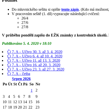
Podmět
Do mluvnického sešitu si opište
tento zápis
. (Kdo má možnost, 
V pracovním sešitě (1. díl) vypracujte následující cvičení:
26/4
27/6
27/8
V průběhu pondělí zapíšu do EŽK známky z kontrolních úkolů. Kd
Publikováno 5. 4. 2020 v 18:10
Čj 7. A – Učivo 30. 3. až 3. 4. 2020
Čj 7. A – Učivo 6. 4. až 10. 4. 2020
Čj 7. A – Učivo 11. až 13. 3. 2020
Čj 7. A – Učivo 16. až 20. 3. 2020
Čj 7. A – Učivo 23. 3. až 27. 3. 2020
Čj 7. A – četba
Srpen
2026
Po
Út
St
Čt
Pá
So
Ne
2
1
3
4
5
6
7
8
9
10
11
12
13
14
15
16
17
18
19
20
21
22
23