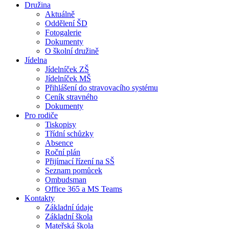
Družina
Aktuálně
Oddělení ŠD
Fotogalerie
Dokumenty
O školní družině
Jídelna
Jídelníček ZŠ
Jídelníček MŠ
Přihlášení do stravovacího systému
Ceník stravného
Dokumenty
Pro rodiče
Tiskopisy
Třídní schůzky
Absence
Roční plán
Přijímací řízení na SŠ
Seznam pomůcek
Ombudsman
Office 365 a MS Teams
Kontakty
Základní údaje
Základní škola
Mateřská škola