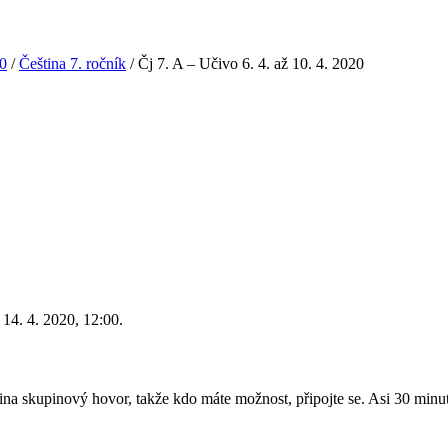
20
/
Čeština 7. ročník
/
Čj 7. A – Učivo 6. 4. až 10. 4. 2020
 14. 4. 2020, 12:00.
ština skupinový hovor, takže kdo máte možnost, připojte se. Asi 30 mi