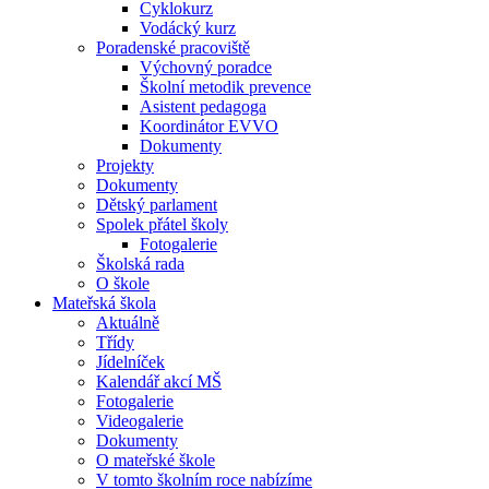
Cyklokurz
Vodácký kurz
Poradenské pracoviště
Výchovný poradce
Školní metodik prevence
Asistent pedagoga
Koordinátor EVVO
Dokumenty
Projekty
Dokumenty
Dětský parlament
Spolek přátel školy
Fotogalerie
Školská rada
O škole
Mateřská škola
Aktuálně
Třídy
Jídelníček
Kalendář akcí MŠ
Fotogalerie
Videogalerie
Dokumenty
O mateřské škole
V tomto školním roce nabízíme