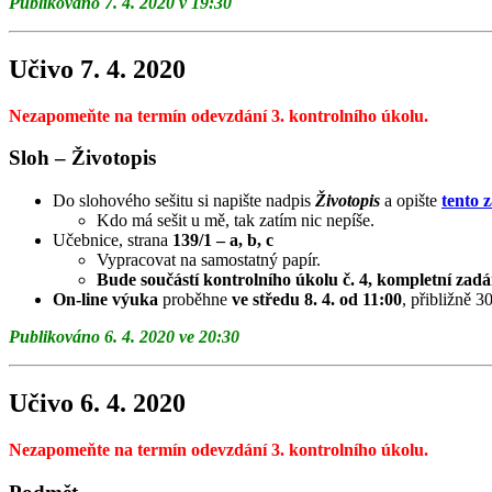
Publikováno 7. 4. 2020 v 19:30
Učivo 7. 4. 2020
Nezapomeňte na termín odevzdání 3. kontrolního úkolu.
Sloh – Životopis
Do slohového sešitu si napište nadpis
Životopis
a opište
tento z
Kdo má sešit u mě, tak zatím nic nepíše.
Učebnice, strana
139/1 – a, b, c
Vypracovat na samostatný papír.
Bude součástí kontrolního úkolu č. 4, kompletní zadá
On-line výuka
proběhne
ve středu 8. 4. od 11:00
, přibližně 
Publikováno 6. 4. 2020 ve 20:30
Učivo 6. 4. 2020
Nezapomeňte na termín odevzdání 3. kontrolního úkolu.