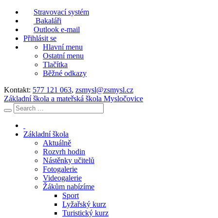
Stravovací systém
Bakaláři
Outlook e-mail
Přihlásit se
Hlavní menu
Ostatní menu
Tlačítka
Běžné odkazy
Kontakt:
577 121 063
,
zsmysl@zsmysl.cz
Základní škola a mateřská škola Mysločovice
Základní škola
Aktuálně
Rozvrh hodin
Nástěnky učitelů
Fotogalerie
Videogalerie
Žákům nabízíme
Sport
Lyžařský kurz
Turistický kurz