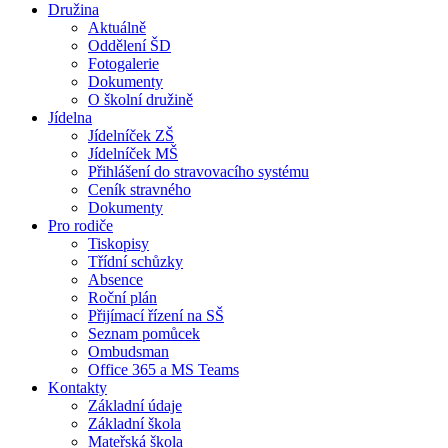
Družina
Aktuálně
Oddělení ŠD
Fotogalerie
Dokumenty
O školní družině
Jídelna
Jídelníček ZŠ
Jídelníček MŠ
Přihlášení do stravovacího systému
Ceník stravného
Dokumenty
Pro rodiče
Tiskopisy
Třídní schůzky
Absence
Roční plán
Přijímací řízení na SŠ
Seznam pomůcek
Ombudsman
Office 365 a MS Teams
Kontakty
Základní údaje
Základní škola
Mateřská škola