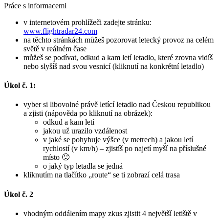
Práce s informacemi
v internetovém prohlížeči zadejte stránku:
www.flightradar24.com
na těchto stránkách můžeš pozorovat letecký provoz na celém
světě v reálném čase
můžeš se podívat, odkud a kam letí letadlo, které zrovna vidíš
nebo slyšíš nad svou vesnicí (kliknutí na konkrétní letadlo)
Úkol č. 1:
vyber si libovolné právě letící letadlo nad Českou republikou
a zjisti (nápověda po kliknutí na obrázek):
odkud a kam letí
jakou už urazilo vzdálenost
v jaké se pohybuje výšce (v metrech) a jakou letí
rychlostí (v km/h) – zjistíš po najetí myší na příslušné
místo 🙂
o jaký typ letadla se jedná
kliknutím na tlačítko „route“ se ti zobrazí celá trasa
Úkol č. 2
vhodným oddálením mapy zkus zjistit 4 největší letiště v