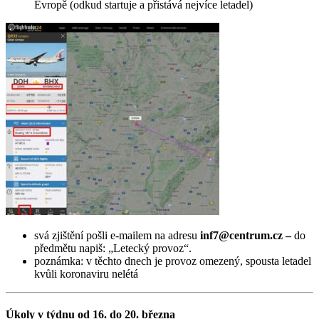
Evropě (odkud startuje a přistává nejvíce letadel)
svá zjištění pošli e-mailem na adresu
inf7@centrum.cz –
do
předmětu napiš: „Letecký provoz“.
poznámka: v těchto dnech je provoz omezený, spousta letadel
kvůli koronaviru nelétá
Úkoly v týdnu od 16. do 20. března