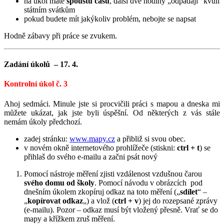
na úkol máte
spoustu času
, další dvě hodiny „odpadají“ kvůli
státním svátkům
pokud budete mít jakýkoliv problém, nebojte se napsat
Hodně zábavy při práce se zvukem.
Zadání úkolů – 17. 4.
Kontrolní úkol č. 3
Ahoj sedmáci. Minule jste si procvičili práci s mapou a dneska mi
můžete ukázat, jak jste byli úspěšní. Od některých z vás stále
nemám úkoly předchozí.
zadej stránku:
www.mapy.cz
a přibliž si svou obec.
v novém okně internetového prohlížeče (stiskni:
ctrl + t
) se
přihlaš do svého e-mailu a začni psát nový
Pomocí nástroje měření zjisti vzdálenost vzdušnou čarou
svého domu
od školy
. Pomocí návodu v obrázcích pod
dnešním úkolem zkopíruj odkaz na toto měření („
sdílet
“ –
„
kopírovat odkaz
„) a vlož (
ctrl + v
) jej do rozepsané zprávy
(e-mailu). Pozor – odkaz musí být vložený přesně. Vrať se do
mapy a křížkem zruš měření.