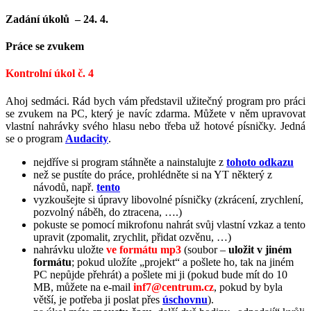
Zadání úkolů – 24. 4.
Práce se zvukem
Kontrolní úkol č. 4
Ahoj sedmáci. Rád bych vám představil užitečný program pro práci
se zvukem na PC, který je navíc zdarma. Můžete v něm upravovat
vlastní nahrávky svého hlasu nebo třeba už hotové písničky. Jedná
se o program
Audacity
.
nejdříve si program stáhněte a nainstalujte z
tohoto odkazu
než se pustíte do práce, prohlédněte si na YT některý z
návodů, např.
tento
vyzkoušejte si úpravy libovolné písničky (zkrácení, zrychlení,
pozvolný náběh, do ztracena, ….)
pokuste se pomocí mikrofonu nahrát svůj vlastní vzkaz a tento
upravit (zpomalit, zrychlit, přidat ozvěnu, …)
nahrávku uložte
ve formátu mp3
(soubor –
uložit v jiném
formátu
; pokud uložíte „projekt“ a pošlete ho, tak na jiném
PC nepůjde přehrát) a pošlete mi ji (pokud bude mít do 10
MB, můžete na e-mail
inf7@centrum.cz
, pokud by byla
větší, je potřeba ji poslat přes
úschovnu
).