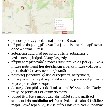
pomocí pole „vyhledat“ najdi obec „
Rusava
„
přepni se do pole „plánování“ a jako místo startu napiš
svou
obec
– naplánuj trasu
zobrazená trasa platí pro cestu
autem
, zobrazena je
vzdálenost i předpokládaný čas jízdy
přepni se v plánování a zobraz trasu pro
kolo
i
pěšky
(u kola
můžeš ještě měnit
horské
/
silniční
a pěšky můžeš volit cestu
po
turistické trase
, nebo
nejkratší
)
porovnej jednotlivé výsledky (nejkratší, nejrychlejší)
u trasy si zobraz výškový profil = uvidíš, jakou část půjdeš do
kopce, po rovině, z kopce
do trasy jdou přidávat další místa – můžeš vyzkoušet. Body
trasy lze přidávat i klikáním do mapy
pokud tě práce s mapou zaujala, můžeš si tuto
aplikaci
stáhnout i do
mobilního telefonu
. Pokud si stáhneš i
off-line
mapu České republiky, tak se můžeš kdekoliv venku podívat,