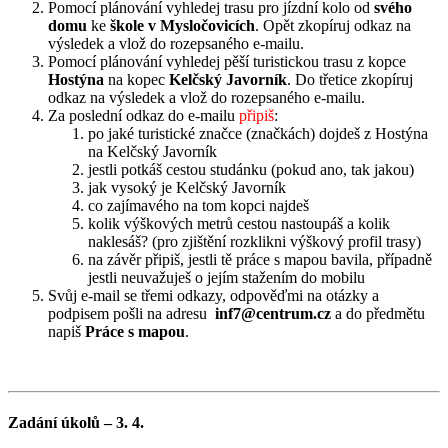
Pomocí plánování vyhledej trasu pro jízdní kolo od
svého
domu
ke
škole v Mysločovicích
. Opět zkopíruj odkaz na
výsledek a vlož do rozepsaného e-mailu.
Pomocí plánování vyhledej pěší turistickou trasu z kopce
Hostýna
na kopec
Kelčský Javorník
. Do třetice zkopíruj
odkaz na výsledek a vlož do rozepsaného e-mailu.
Za poslední odkaz do e-mailu
připiš
:
po jaké turistické značce (značkách) dojdeš z Hostýna
na Kelčský Javorník
jestli potkáš cestou studánku (pokud ano, tak jakou)
jak vysoký je Kelčský Javorník
co zajímavého na tom kopci najdeš
kolik výškových metrů cestou nastoupáš a kolik
naklesáš? (pro zjištění rozklikni výškový profil trasy)
na závěr připiš, jestli tě práce s mapou bavila, případně
jestli neuvažuješ o jejím stažením do mobilu
Svůj e-mail se třemi odkazy, odpověďmi na otázky a
podpisem pošli na adresu
inf7@centrum.cz
a do předmětu
napiš
Práce s mapou
.
Zadání úkolů – 3. 4.