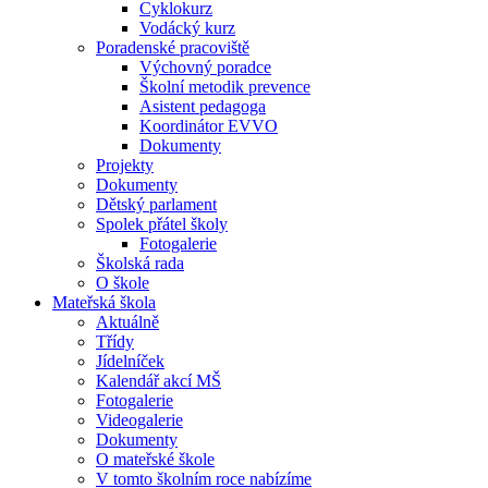
Cyklokurz
Vodácký kurz
Poradenské pracoviště
Výchovný poradce
Školní metodik prevence
Asistent pedagoga
Koordinátor EVVO
Dokumenty
Projekty
Dokumenty
Dětský parlament
Spolek přátel školy
Fotogalerie
Školská rada
O škole
Mateřská škola
Aktuálně
Třídy
Jídelníček
Kalendář akcí MŠ
Fotogalerie
Videogalerie
Dokumenty
O mateřské škole
V tomto školním roce nabízíme