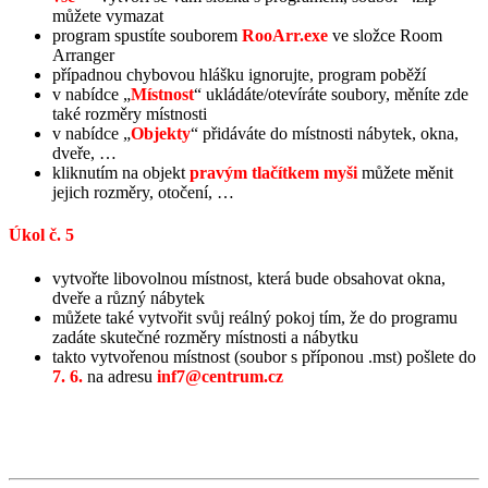
můžete vymazat
program spustíte souborem
RooArr.exe
ve složce Room
Arranger
případnou chybovou hlášku ignorujte, program poběží
v nabídce „
Místnost
“ ukládáte/otevíráte soubory, měníte zde
také rozměry místnosti
v nabídce „
Objekty
“ přidáváte do místnosti nábytek, okna,
dveře, …
kliknutím na objekt
pravým tlačítkem myši
můžete měnit
jejich rozměry, otočení, …
Úkol č. 5
vytvořte libovolnou místnost, která bude obsahovat okna,
dveře a různý nábytek
můžete také vytvořit svůj reálný pokoj tím, že do programu
zadáte skutečné rozměry místnosti a nábytku
takto vytvořenou místnost (soubor s příponou .mst) pošlete do
7. 6.
na adresu
inf7@centrum.cz