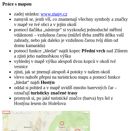
Práce s mapou
zadej stránku:
www.mapy.cz
zamysli se, jestli víš, co znamenají všechny symboly a značky
v mapě ve tvé obci a v jejím okolí
pomocí tlačítka „nástroje“ si vyzkoušej jednoduché měření
vdálenosti – vzdušnou čarou (můžeš třeba změřit délku vaší
zahrady, nebo jak daleko je vzdušnou čarou tvůj dům od
domu kamaráda)
pomocí funkce „hledat“ najdi kopec
Přední vrch
nad Zlínem
a zjisti jeho nadmořskou výšku
vyhledej v mapě výšku alespoň dvou kopců v okolí tvé
vesnice
zjisti, jak se jmenují alespoň 4 potoky v našem okolí
vlevo nahoře přepni na turistickou mapu a pomocí funkce
„hledat“ najdi
Hostýn
oddal si pohled a v mapě uvidíš mnoho barevných čar –
označují
turisticky značené trasy
promysli si, po jaké turistické značce (barva) bys šel z
Hostýna lesem do Holešova