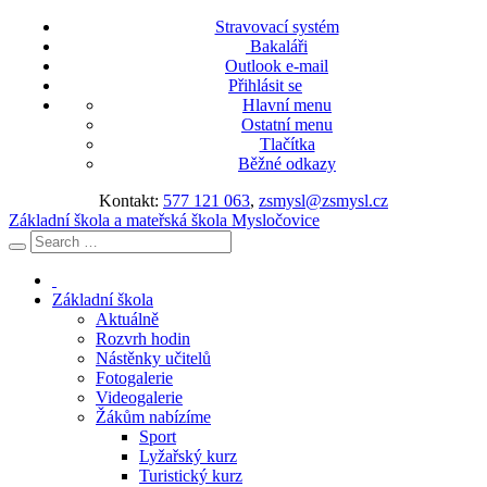
Stravovací systém
Bakaláři
Outlook e-mail
Přihlásit se
Hlavní menu
Ostatní menu
Tlačítka
Běžné odkazy
Kontakt:
577 121 063
,
zsmysl@zsmysl.cz
Základní škola a mateřská škola Mysločovice
Základní škola
Aktuálně
Rozvrh hodin
Nástěnky učitelů
Fotogalerie
Videogalerie
Žákům nabízíme
Sport
Lyžařský kurz
Turistický kurz