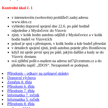
Kontrolní úkol č. 1
v internetovém (webovém) prohlížeči zadej adresu
www.idos.cz
vyhledej dopravní spojení dne 22.6. po páté hodině
odpoledne z Mysločovic do Vizovic
zjisti, v kolik hodin autobus odjíždí z Mysločovice a v kolik
hodin budeš ve Vizovicích
pokud je spoj s přestupem, v kolik hodin a kde budeš přesedat
v detailech spojení zjisti, jestli autobus pojede přes Hostišovou
když mi ujede první spoj po páté, jakým dalším a kudy se do
Vizovic dostanu
svá zjištění pošli e-mailem na adresu inf7@centrum.cz a do
předmětu napiš: „IDOS“. Nezapomeň se podepsat.
Přírodopis – odkazy na zajímavé stránky
Dopravní výchova
Zeměpis 8. třída
Přírodopis 6. třída
Přírodopis 7. třída
Informatika 7. ročník
Informatika 5. ročník
Přírodopis 8. třída