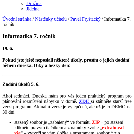
Družina
Jídelna
Úvodní stránka
/
Nástěnky učitelů
/
Pavel Fryštacký
/
Informatika 7.
ročník
Informatika 7. ročník
19. 6.
Pokud jste ještě neposlali některé úkoly, prosím o jejich dodání
během dneška. Díky a hezký den!
Zadání úkolů 5. 6.
Ahoj sedmáci. Dneska mám pro vás jeden praktický program pro
plánování rozmístění nábytku v domě.
ZDE
si stáhněte starší free
verzi programu. Aktuální verze je vylepčená, ale už je to DEMO na
30 dní.
stažený soubor je „zabalený“ ve formátu
ZIP
– po stažení
klikněte pravým tlačítkem a z nabídky zvolte „
extrahovat
vše
“ – vytvoří se vám složka s programem, soubor *.zip