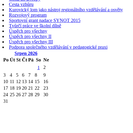
Cesta vzhůru
Kurovický lom jako nástroj regionálního vzdělávání a osvěty
Rozvojový program
Sportovní grant nadace SYNOT 2015
Tvůrčí práce ve školní dílně
Úspěch pro všechny
Úspěch pro všechny II
Úspěch pro všechny III
Podpora společného vzdělávání v pedagogické praxi
Srpen
2026
Po
Út
St
Čt
Pá
So
Ne
2
1
3
4
5
6
7
8
9
10
11
12
13
14
15
16
17
18
19
20
21
22
23
24
25
26
27
28
29
30
31