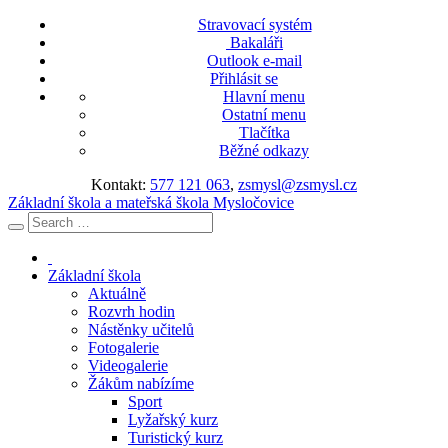
Stravovací systém
Bakaláři
Outlook e-mail
Přihlásit se
Hlavní menu
Ostatní menu
Tlačítka
Běžné odkazy
Kontakt:
577 121 063
,
zsmysl@zsmysl.cz
Základní škola a mateřská škola Mysločovice
Základní škola
Aktuálně
Rozvrh hodin
Nástěnky učitelů
Fotogalerie
Videogalerie
Žákům nabízíme
Sport
Lyžařský kurz
Turistický kurz