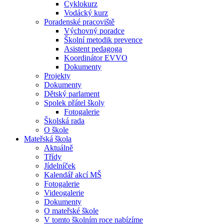
Cyklokurz
Vodácký kurz
Poradenské pracoviště
Výchovný poradce
Školní metodik prevence
Asistent pedagoga
Koordinátor EVVO
Dokumenty
Projekty
Dokumenty
Dětský parlament
Spolek přátel školy
Fotogalerie
Školská rada
O škole
Mateřská škola
Aktuálně
Třídy
Jídelníček
Kalendář akcí MŠ
Fotogalerie
Videogalerie
Dokumenty
O mateřské škole
V tomto školním roce nabízíme