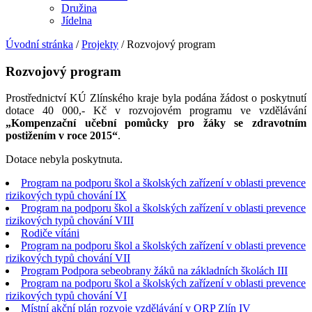
Družina
Jídelna
Úvodní stránka
/
Projekty
/
Rozvojový program
Rozvojový program
Prostřednictví KÚ Zlínského kraje byla podána žádost o poskytnutí
dotace 40 000,- Kč v rozvojovém programu ve vzdělávání
„Kompenzační učební pomůcky pro žáky se zdravotním
postižením v roce 2015“
.
Dotace nebyla poskytnuta.
Program na podporu škol a školských zařízení v oblasti prevence
rizikových typů chování IX
Program na podporu škol a školských zařízení v oblasti prevence
rizikových typů chování VIII
Rodiče vítáni
Program na podporu škol a školských zařízení v oblasti prevence
rizikových typů chování VII
Program Podpora sebeobrany žáků na základních školách III
Program na podporu škol a školských zařízení v oblasti prevence
rizikových typů chování VI
Místní akční plán rozvoje vzdělávání v ORP Zlín IV