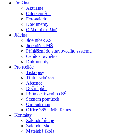
Družina
Aktuálně
Oddělení ŠD
Fotogalerie
Dokumenty
O školní družině
Jídelna
Jídelníček ZŠ
Jídelníček MŠ
Přihlášení do stravovacího systému
Ceník stravného
Dokumenty
Pro rodiče
Tiskopisy
Třídní schůzky
Absence
Roční plán
Přijímací řízení na SŠ
Seznam pomůcek
Ombudsman
Office 365 a MS Teams
Kontakty
Základní údaje
Základní škola
Mateřská škola