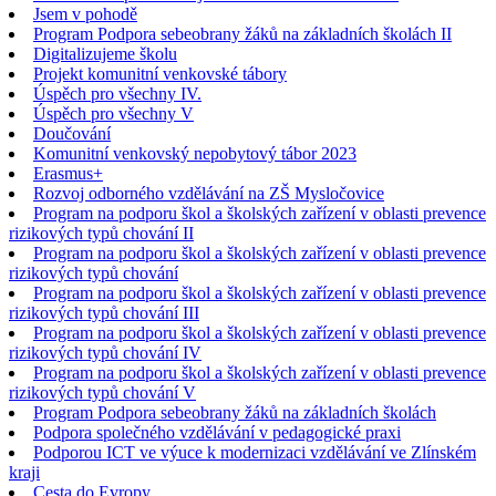
Jsem v pohodě
Program Podpora sebeobrany žáků na základních školách II
Digitalizujeme školu
Projekt komunitní venkovské tábory
Úspěch pro všechny IV.
Úspěch pro všechny V
Doučování
Komunitní venkovský nepobytový tábor 2023
Erasmus+
Rozvoj odborného vzdělávání na ZŠ Mysločovice
Program na podporu škol a školských zařízení v oblasti prevence
rizikových typů chování II
Program na podporu škol a školských zařízení v oblasti prevence
rizikových typů chování
Program na podporu škol a školských zařízení v oblasti prevence
rizikových typů chování III
Program na podporu škol a školských zařízení v oblasti prevence
rizikových typů chování IV
Program na podporu škol a školských zařízení v oblasti prevence
rizikových typů chování V
Program Podpora sebeobrany žáků na základních školách
Podpora společného vzdělávání v pedagogické praxi
Podporou ICT ve výuce k modernizaci vzdělávání ve Zlínském
kraji
Cesta do Evropy