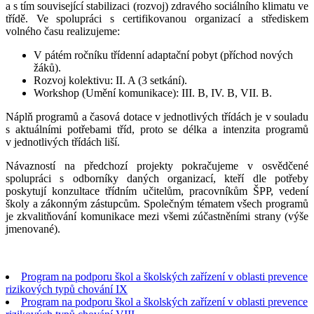
a s tím související stabilizaci (rozvoj) zdravého sociálního klimatu ve
třídě. Ve spolupráci s certifikovanou organizací a střediskem
volného času realizujeme:
V pátém ročníku třídenní adaptační pobyt (příchod nových
žáků).
Rozvoj kolektivu: II. A (3 setkání).
Workshop (Umění komunikace): III. B, IV. B, VII. B.
Náplň programů a časová dotace v jednotlivých třídách je v souladu
s aktuálními potřebami tříd, proto se délka a intenzita programů
v jednotlivých třídách liší.
Návazností na předchozí projekty pokračujeme v osvědčené
spolupráci s odborníky daných organizací, kteří dle potřeby
poskytují konzultace třídním učitelům, pracovníkům ŠPP, vedení
školy a zákonným zástupcům. Společným tématem všech programů
je zkvalitňování komunikace mezi všemi zúčastněními strany (výše
jmenované).
Program na podporu škol a školských zařízení v oblasti prevence
rizikových typů chování IX
Program na podporu škol a školských zařízení v oblasti prevence