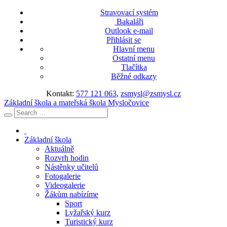
Stravovací systém
Bakaláři
Outlook e-mail
Přihlásit se
Hlavní menu
Ostatní menu
Tlačítka
Běžné odkazy
Kontakt:
577 121 063
,
zsmysl@zsmysl.cz
Základní škola a mateřská škola Mysločovice
Základní škola
Aktuálně
Rozvrh hodin
Nástěnky učitelů
Fotogalerie
Videogalerie
Žákům nabízíme
Sport
Lyžařský kurz
Turistický kurz