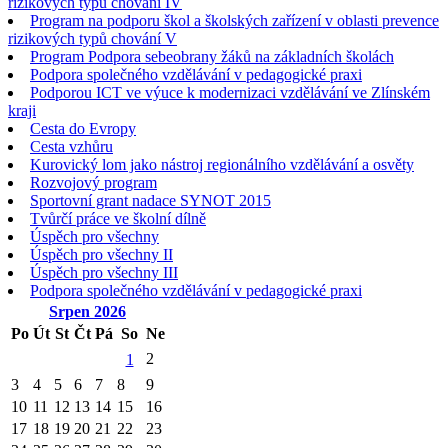
rizikových typů chování IV
Program na podporu škol a školských zařízení v oblasti prevence
rizikových typů chování V
Program Podpora sebeobrany žáků na základních školách
Podpora společného vzdělávání v pedagogické praxi
Podporou ICT ve výuce k modernizaci vzdělávání ve Zlínském
kraji
Cesta do Evropy
Cesta vzhůru
Kurovický lom jako nástroj regionálního vzdělávání a osvěty
Rozvojový program
Sportovní grant nadace SYNOT 2015
Tvůrčí práce ve školní dílně
Úspěch pro všechny
Úspěch pro všechny II
Úspěch pro všechny III
Podpora společného vzdělávání v pedagogické praxi
Srpen
2026
Po
Út
St
Čt
Pá
So
Ne
2
1
3
4
5
6
7
8
9
10
11
12
13
14
15
16
17
18
19
20
21
22
23