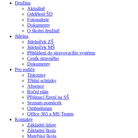
Družina
Aktuálně
Oddělení ŠD
Fotogalerie
Dokumenty
O školní družině
Jídelna
Jídelníček ZŠ
Jídelníček MŠ
Přihlášení do stravovacího systému
Ceník stravného
Dokumenty
Pro rodiče
Tiskopisy
Třídní schůzky
Absence
Roční plán
Přijímací řízení na SŠ
Seznam pomůcek
Ombudsman
Office 365 a MS Teams
Kontakty
Základní údaje
Základní škola
Mateřská škola