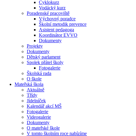
Cyklokurz
Vodácký kurz
Poradenské pracoviště
Výchovný poradce
Školní metodik prevence
Asistent pedagoga
Koordinátor EVVO
Dokumenty
Projekty
Dokumenty
Dětský parlament
Spolek přátel školy
Fotogalerie
Školská rada
O škole
Mateřská škola
Aktuálně
Třídy
Jídelníček
Kalendář akcí MŠ
Fotogalerie
Videogalerie
Dokumenty
O mateřské škole
V tomto školním roce nabízíme