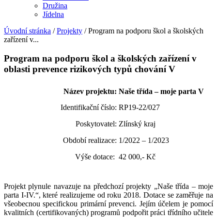
Družina
Jídelna
Úvodní stránka
/
Projekty
/
Program na podporu škol a školských
zařízení v...
Program na podporu škol a školských zařízení v
oblasti prevence rizikových typů chování V
Název projektu:
Naše třída – moje parta V
Identifikační číslo:
RP19-22/027
Poskytovatel:
Zlínský kraj
Období realizace:
1/2022 – 1/2023
Výše dotace:
42 000,- Kč
Projekt plynule navazuje na předchozí projekty „Naše třída – moje
parta I-IV.“, které realizujeme od roku 2018. Dotace se zaměřuje na
všeobecnou specifickou primární prevenci. Jejím účelem je pomocí
kvalitních (certifikovaných) programů podpořit práci třídního učitele