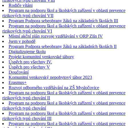
rizikových typů chování VIII
Rodiče vítáni
Program na podporu škol a školských zařízení v oblasti prevence
rizikových typů chování VII
Program Podpora sebeobrany žáků na základních školách III
Program na podporu škol a školských zařízení v oblasti prevence
rizikových typů chování VI
Místní akční plán rozvoje vzdělávání v ORP Zlín IV
Jsem v pohodě
Program Podpora sebeobrany žáků na základních školách II
Digitalizujeme školu
Projekt komunitní venkovské tábory
Úspěch pro všechny IV.
Úspěch pro všechny V
Doučování
Komunitní venkovský nepobytový tábor 2023
Erasmus+
Rozvoj odborného vzdělávání na ZŠ Mysločovice
Program na podporu škol a školských zařízení v oblasti prevence
rizikových typů chování II
Program na podporu škol a školských zařízení v oblasti prevence
rizikových typů chování
Program na podporu škol a školských zařízení v oblasti prevence
rizikových typů chování III
Program na podporu škol a školských zařízení v oblasti prevence